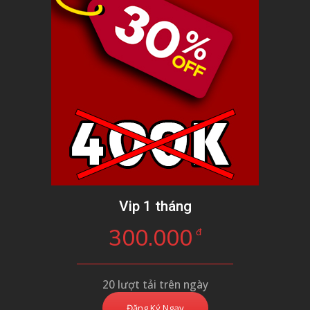
Vip 1 tháng
300.000
đ
20 lượt tải trên ngày
Đăng Ký Ngay