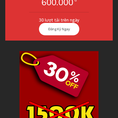
600.000
đ
30 lượt tải trên ngày
Đăng Ký Ngay