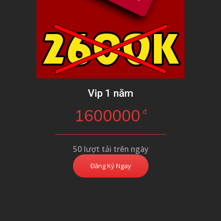
Vip 1 năm
1600000
đ
50 lượt tải trên ngày
Đăng Ký Ngay