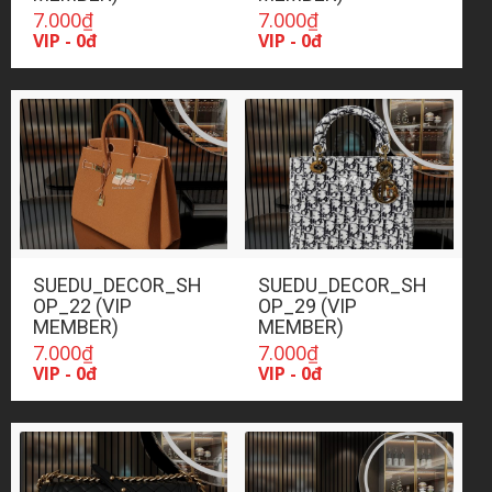
7.000
₫
7.000
₫
VIP - 0đ
VIP - 0đ
SUEDU_DECOR_SH
SUEDU_DECOR_SH
OP_22 (VIP
OP_29 (VIP
MEMBER)
MEMBER)
7.000
₫
7.000
₫
VIP - 0đ
VIP - 0đ