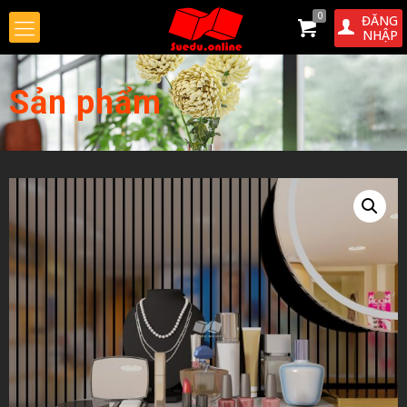
0
ĐĂNG
NHẬP
Sản phẩm