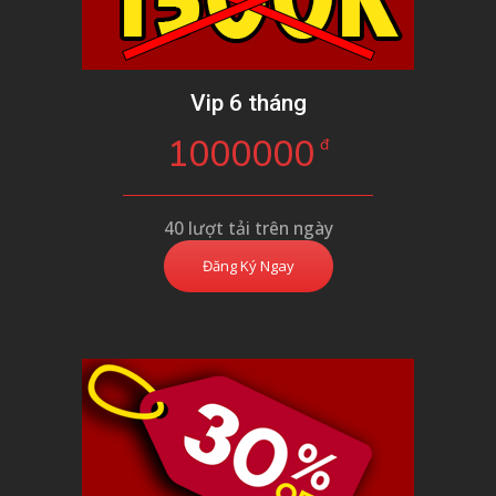
Vip 6 tháng
1000000
đ
40 lượt tải trên ngày
Đăng Ký Ngay