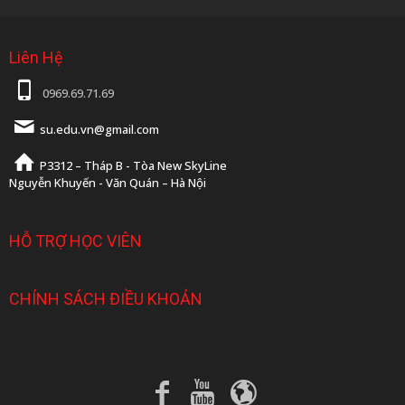
Liên Hệ
0969.69.71.69
su.edu.vn@gmail.com
P3312 – Tháp B - Tòa New SkyLine
Nguyễn Khuyến - Văn Quán – Hà Nội
HỖ TRỢ HỌC VIÊN
CHÍNH SÁCH ĐIỀU KHOẢN