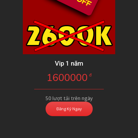
Vip 1 năm
1600000
đ
50 lượt tải trên ngày
Đăng Ký Ngay