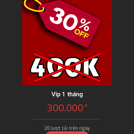
Vip 1 tháng
300.000
đ
20 lượt tải trên ngày