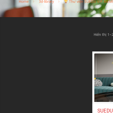
Home
3d-library
Thư viện SUEDU VIP MEM
Hiển thị 1–
SUEDU