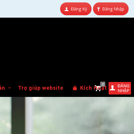
Đăng Ký
Đăng Nhập
0
ĐĂNG
án
Trợ giúp website
Kích Hoạt
NHẬP