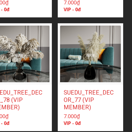
000
₫
7.000
₫
 - 0đ
VIP - 0đ
EDU_TREE_DEC
SUEDU_TREE_DEC
_78 (VIP
OR_77 (VIP
EMBER)
MEMBER)
000
₫
7.000
₫
 - 0đ
VIP - 0đ