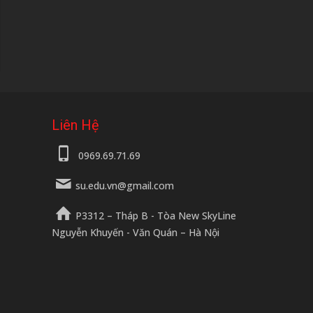
Liên Hệ
0969.69.71.69
su.edu.vn@gmail.com
P3312 – Tháp B - Tòa New SkyLine
Nguyễn Khuyến - Văn Quán – Hà Nội