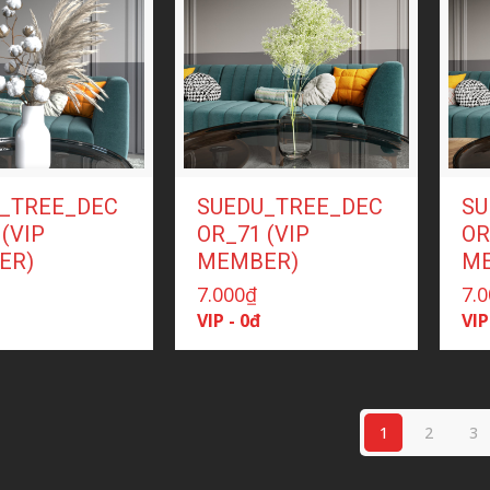
_TREE_DEC
SUEDU_TREE_DEC
SU
(VIP
OR_71 (VIP
OR
ER)
MEMBER)
M
7.000
₫
7.
VIP - 0đ
VIP
1
2
3