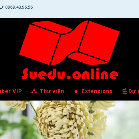
0969.43.96.56
ber VIP
Thư viện
Extensions
Dự 