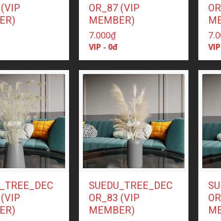
(VIP
OR_87 (VIP
OR
ER)
MEMBER)
M
7.000
₫
7.
VIP - 0đ
VIP
_TREE_DEC
SUEDU_TREE_DEC
SU
(VIP
OR_83 (VIP
OR
ER)
MEMBER)
M