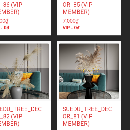
_86 (VIP
OR_85 (VIP
EMBER)
MEMBER)
000
₫
7.000
₫
 - 0đ
VIP - 0đ
EDU_TREE_DEC
SUEDU_TREE_DEC
_82 (VIP
OR_81 (VIP
EMBER)
MEMBER)