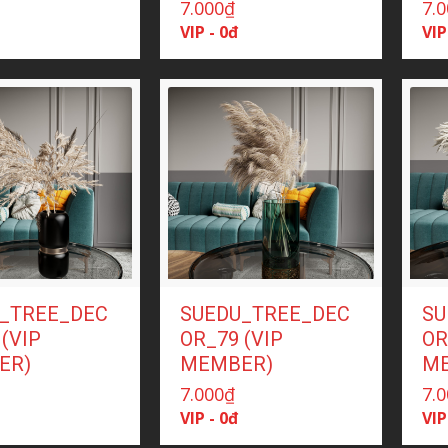
7.000
₫
7.
VIP - 0đ
VIP
_TREE_DEC
SUEDU_TREE_DEC
SU
(VIP
OR_79 (VIP
OR
ER)
MEMBER)
M
7.000
₫
7.
VIP - 0đ
VIP