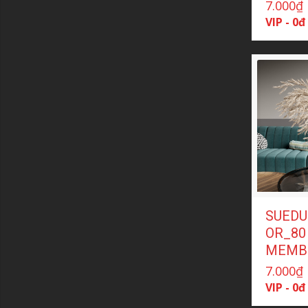
7.000
₫
VIP - 0đ
SUEDU
OR_80 
MEMB
7.000
₫
VIP - 0đ