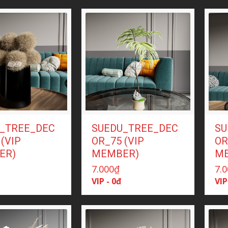
_TREE_DEC
SUEDU_TREE_DEC
SU
(VIP
OR_75 (VIP
OR
ER)
MEMBER)
M
7.000
₫
7.
VIP - 0đ
VIP