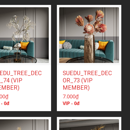
EDU_TREE_DEC
SUEDU_TREE_DEC
_74 (VIP
OR_73 (VIP
EMBER)
MEMBER)
000
₫
7.000
₫
 - 0đ
VIP - 0đ