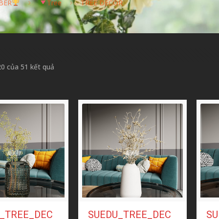
BER
Tree
TREE DECOR
Được
20 của 51 kết quả
sắp
xếp
theo
mới
nhất
_TREE_DEC
SUEDU_TREE_DEC
SU