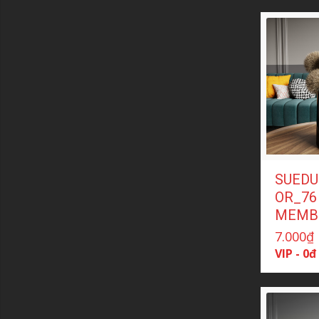
SUEDU
OR_76 
MEMB
7.000
₫
VIP - 0đ