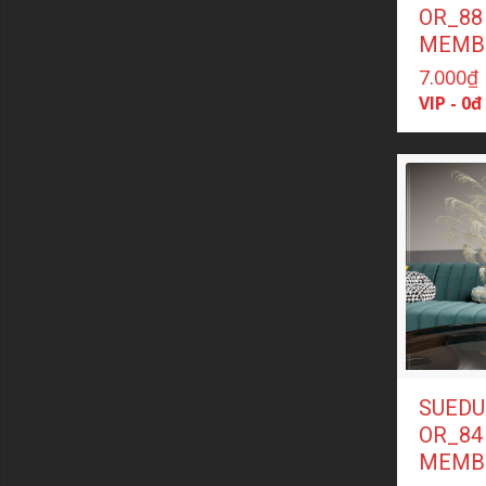
OR_88 
MEMB
7.000
₫
VIP - 0đ
SUEDU
OR_84 
MEMB