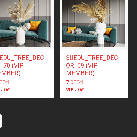
EDU_TREE_DEC
SUEDU_TREE_DEC
_70 (VIP
OR_69 (VIP
EMBER)
MEMBER)
000
₫
7.000
₫
 - 0đ
VIP - 0đ