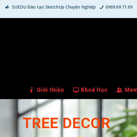
SUEDU Đào tạo SketchUp Chuyện Nghiệp
0969.69.71.69
Giới thiệu
Khoá Học
Mem
TREE DECOR