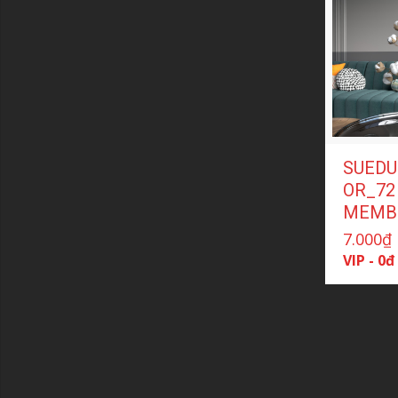
SUEDU
OR_72 
MEMB
7.000
₫
VIP - 0đ