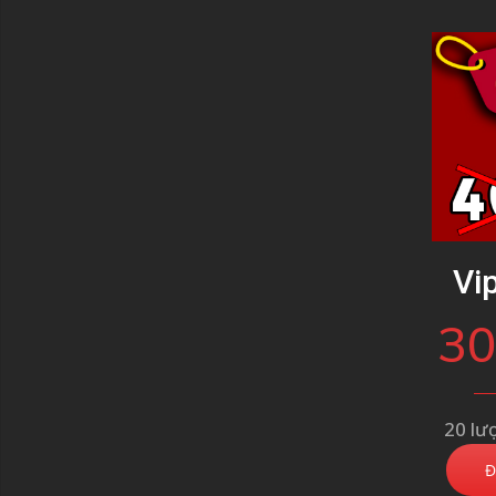
Vi
30
20 lư
Đ