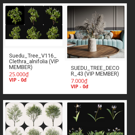
Suedu_Tree_V116_
Clethra_alnifolia (VIP
MEMBER)
SUEDU_TREE_DECO
25.000
₫
R_43 (VIP MEMBER)
VIP - 0đ
7.000
₫
VIP - 0đ