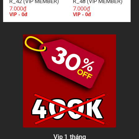
R_42 (VIP MEMBER)
R_48 (VIP MEMBER)
7.000
₫
7.000
₫
VIP - 0đ
VIP - 0đ
Vip 1 tháng