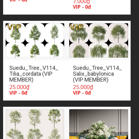
7.000
₫
VIP - 0đ
Suedu_Tree_V114_
Suedu_Tree_V114_
Tilia_cordata (VIP
Salix_babylonica
MEMBER)
(VIP MEMBER)
25.000
₫
25.000
₫
VIP - 0đ
VIP - 0đ