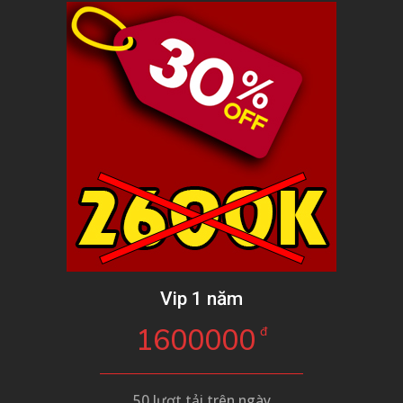
Vip 1 năm
1600000
đ
50 lượt tải trên ngày