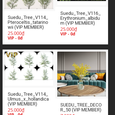
Suedu_Tree_V116_
Suedu_Tree_V114_
Erythronium_albidu
Pteroceltis_tatarino
m (VIP MEMBER)
wii (VIP MEMBER)
25.000
₫
25.000
₫
VIP - 0đ
VIP - 0đ
Suedu_Tree_V114_
Ulmus_x_hollandica
(VIP MEMBER)
SUEDU_TREE_DECO
25.000
₫
R_50 (VIP MEMBER)
VIP - 0đ