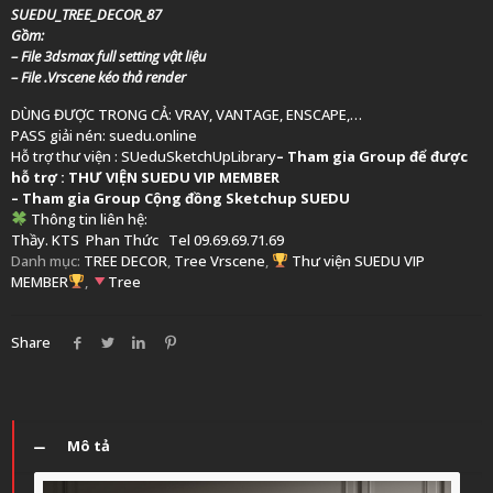
SUEDU_TREE_DECOR_87
Gồm:
– File 3dsmax full setting vật liệu
– File .Vrscene kéo thả render
DÙNG ĐƯỢC TRONG CẢ: VRAY, VANTAGE, ENSCAPE,…
PASS giải nén: suedu.online
Hỗ trợ thư viện :
SUeduSketchUpLibrary
–
Tham gia Group để được
hỗ trợ :
THƯ VIỆN SUEDU VIP MEMBER
– Tham gia Group
Cộng đồng Sketchup SUEDU
Thông tin liên hệ:
Thầy. KTS
Phan Thức
Tel 09.69.69.71.69
Danh mục:
TREE DECOR
,
Tree Vrscene
,
Thư viện SUEDU VIP
MEMBER
,
Tree
Share
Mô tả