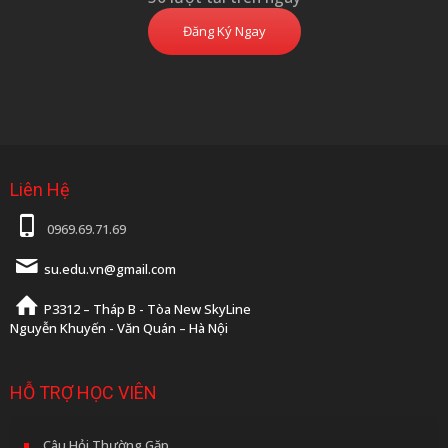
Đăng Ký Ngay
Liên Hệ
0969.69.71.69
su.edu.vn@gmail.com
P3312 – Tháp B - Tòa New SkyLine
Nguyễn Khuyến - Văn Quán – Hà Nội
HỖ TRỢ HỌC VIÊN
Câu Hỏi Thường Gặp