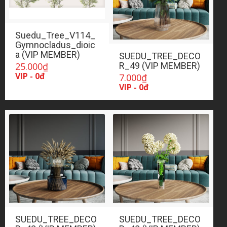
Suedu_Tree_V114_
Gymnocladus_dioic
a (VIP MEMBER)
SUEDU_TREE_DECO
25.000
₫
R_49 (VIP MEMBER)
VIP - 0đ
7.000
₫
VIP - 0đ
SUEDU_TREE_DECO
SUEDU_TREE_DECO