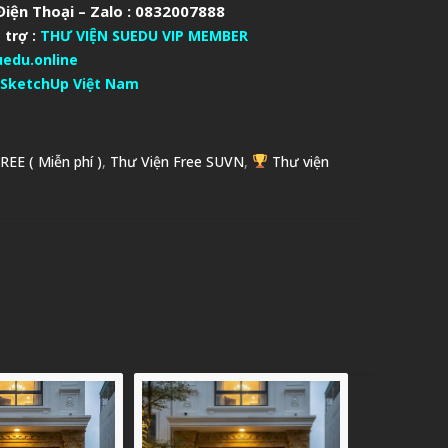
iện Thoại – Zalo : 0832007888
 trợ :
THƯ VIỆN SUEDU VIP MEMBER
uedu.online
SketchUp Việt Nam
REE ( Miễn phí )
,
Thư Viện Free SUVN
,
Thư viện