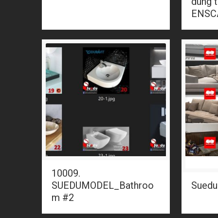
dùng 
ENSC
10009.
SUEDUMODEL_Bathroo
Suedu
m #2