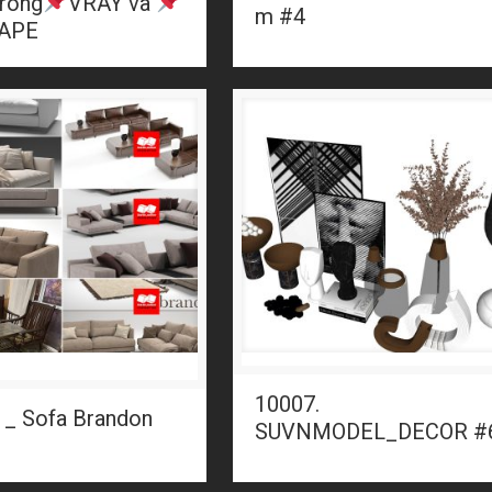
trong
VRAY và
m #4
APE
10007.
 _ Sofa Brandon
SUVNMODEL_DECOR #