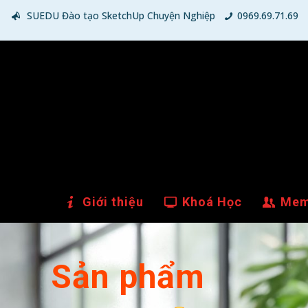
SUEDU Đào tạo SketchUp Chuyện Nghiệp
0969.69.71.69
Giới thiệu
Khoá Học
Mem
Sản phẩm