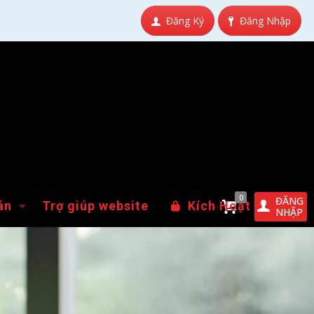
Đăng Ký
Đăng Nhập
0
ĐĂNG
án
Trợ giúp website
Kích Hoạt
NHẬP