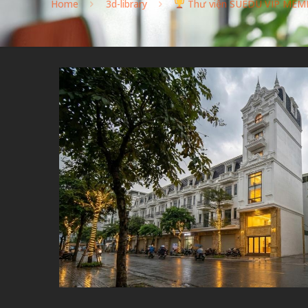
Home
3d-library
Thư viện SUEDU VIP MEM