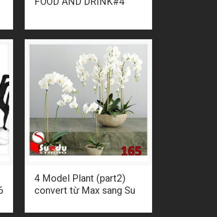
FOOD AND DRINK#4
4 Model Plant (part2)
6
convert từ Max sang Su