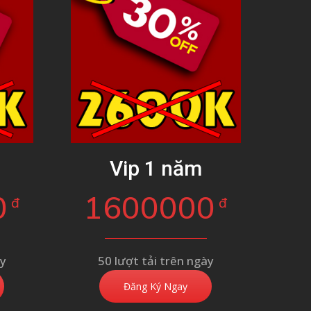
g
Vip 1 năm
0
1600000
đ
đ
ày
50 lượt tải trên ngày
Đăng Ký Ngay