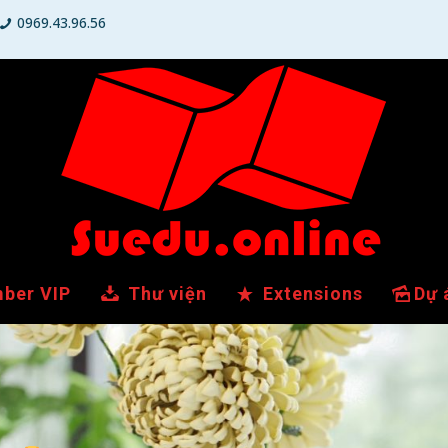
0969.43.96.56
ber VIP
Thư viện
Extensions
Dự 