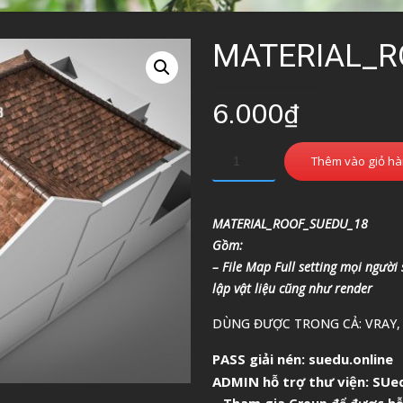
MATERIAL_R
6.000
₫
Thêm vào giỏ h
MATERIAL_ROOF_SUEDU_18
Gồm:
– File Map Full setting mọi người
lập vật liệu cũng như render
DÙNG ĐƯỢC TRONG CẢ: VRAY,
PASS giải nén: suedu.online
ADMIN hỗ trợ thư viện:
SUed