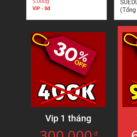
5.000
₫
SUEDU
VIP - 0đ
(Tổng
Vip 1 tháng
300.000
đ