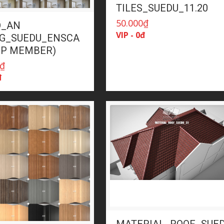
TILES_SUEDU_11.20
50.000
₫
_AN
VIP - 0đ
G_SUEDU_ENSCA
VIP MEMBER)
₫
đ