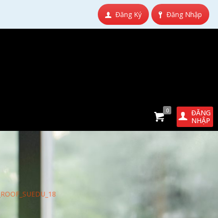
Đăng Ký
Đăng Nhập
0
ĐĂNG
NHẬP
_ROOF_SUEDU_18