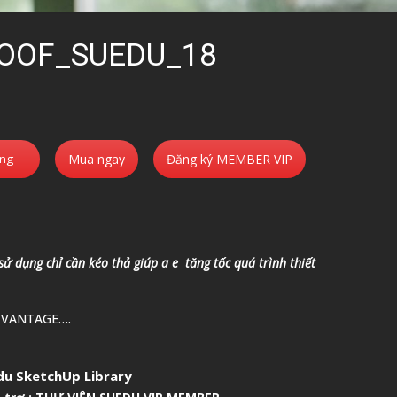
OOF_SUEDU_18
àng
Mua ngay
Đăng ký MEMBER VIP
 sử dụng chỉ cần kéo thả giúp a e tăng tốc quá trình thiết
 VANTAGE….
u SketchUp Library