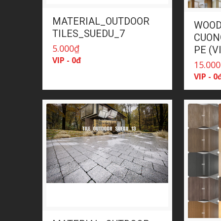
MATERIAL_OUTDOOR
WOOD
TILES_SUEDU_7
CUON
5.000
₫
PE (
VIP - 0đ
15.000
VIP - 0