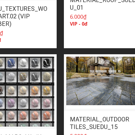
MATERIAL_ROOF_SUE
U_01
U_TEXTURES_WO
RT.02 (VIP
6.000
₫
ER)
VIP - 0đ
₫
đ
MATERIAL_OUTDOOR
TILES_SUEDU_15