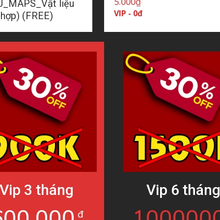
5.000
₫
_MAPS_Vật liệu
VIP - 0đ
 hợp) (FREE)
Vip 3 tháng
Vip 6 thán
600.000
100000
đ