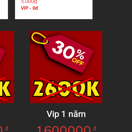
5.000
₫
VIP - 0đ
g
Vip 1 năm
0
1600000
đ
đ