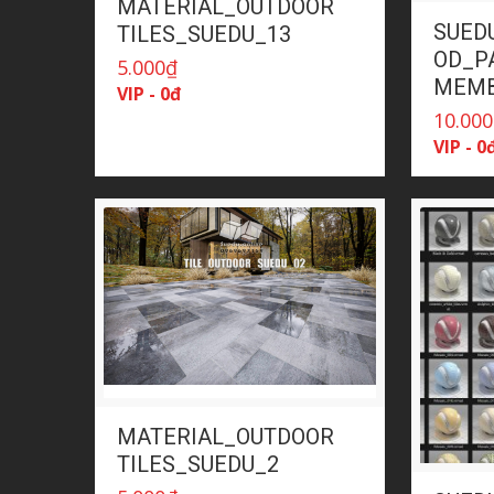
MATERIAL_OUTDOOR
SUED
TILES_SUEDU_13
OD_PA
5.000
₫
MEMB
VIP - 0đ
10.000
VIP - 0
MATERIAL_OUTDOOR
TILES_SUEDU_2