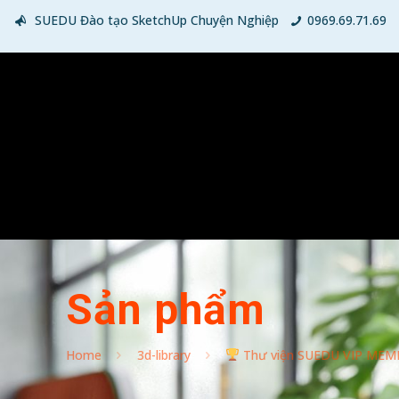
SUEDU Đào tạo SketchUp Chuyện Nghiệp
0969.69.71.69
Sản phẩm
Home
3d-library
Thư viện SUEDU VIP MEM