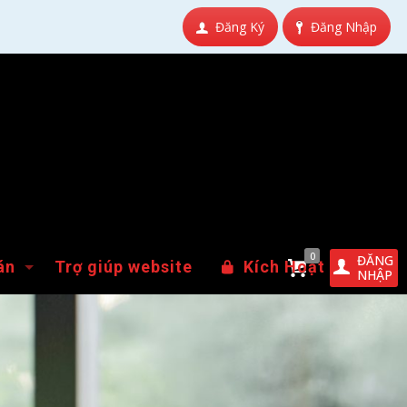
Đăng Ký
Đăng Nhập
0
ĐĂNG
án
Trợ giúp website
Kích Hoạt
NHẬP