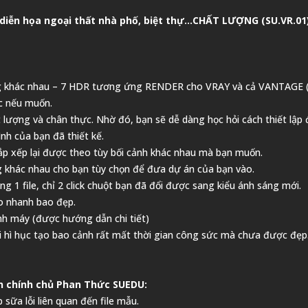
 diễn họa ngoại thất nhà phố, biệt thự…CHẤT LƯỢNG (SU.VR.01
 sáng khác nhau – 7 HDR tương ứng RENDER cho VRAY và cả VANTAGE ( 
c nếu muốn.
hất lượng và chân thực. Nhờ đó, bạn sẽ dễ dàng học hỏi cách thiết lậ
ình của bạn đã thiết kế.
sắp xếp lại được theo tùy bối cảnh khác nhau mà bạn muốn.
sáng khác nhau cho bạn tùy chọn để đưa dự án của bạn vào.
ng 1 file, chỉ 2 click chuột bạn đã đổi được sang kiểu ánh sáng mới.
ao nhanh bao đẹp.
ình máy (được hướng dẫn chi tiết)
ải hì hục tạo bao cảnh rất mất thời gian công sức mà chưa được đẹp.
h chính chủ Phan Thức SUEDU:
sữa lỗi liên quan đến file mẫu.