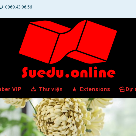
0969.43.96.56
ber VIP
Thư viện
Extensions
Dự 