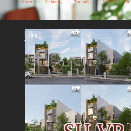
Home
3d-library
Thư viện
SU.VR.01 – Fil
Sale