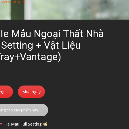
Vray+Vantage)
ile Mẫu Ngoại Thất Nhà
 Setting + Vật Liệu
Vray+Vantage)
Giá
hiện
tại
àng
Mua ngay
.
là:
400.000₫.
ụng cho sản phẩm này)
File Mau Full Setting