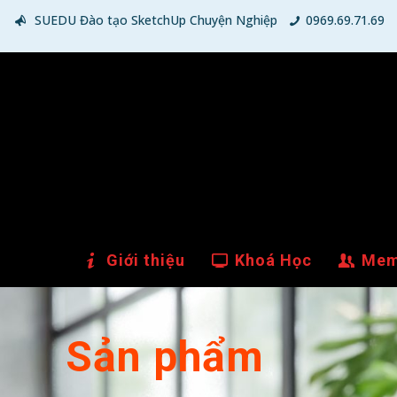
SUEDU Đào tạo SketchUp Chuyện Nghiệp
0969.69.71.69
Giới thiệu
Khoá Học
Mem
Sản phẩm