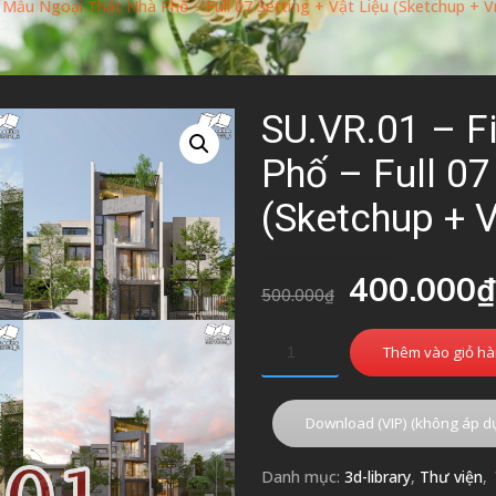
e Mẫu Ngoại Thất Nhà Phố – Full 07 Setting + Vật Liệu (Sketchup + 
SU.VR.01 – F
Phố – Full 07
(Sketchup + 
Giá
400.000
₫
500.000
₫
gốc
là:
Thêm vào giỏ h
500.000₫
Download (VIP) (không áp d
Danh mục:
3d-library
,
Thư viện
,