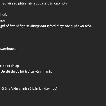
ày nếu về sau phần mềm update bản cao hơn.
thuê.
mới.
iá rẻ hơn vì bạn sẽ không bao giờ có được các quyền lợi trên.
3dwarehouse
c SketchUp
hUp
để được hỗ trợ tư vấn nhanh.
à Giảng Viên chính sẽ bận khi dạy học)