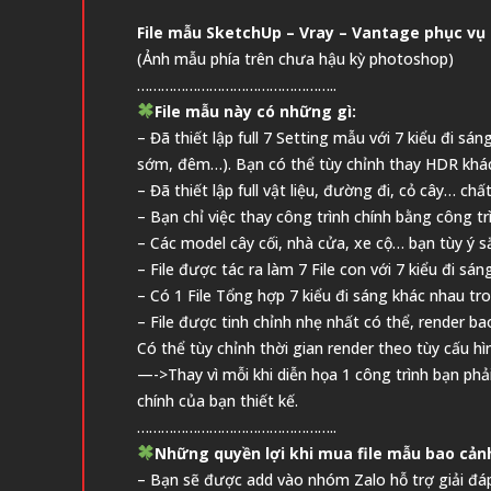
File mẫu SketchUp – Vray – Vantage phục vụ
(Ảnh mẫu phía trên chưa hậu kỳ photoshop)
…………………………………………..
File mẫu này có những gì:
– Đã thiết lập full 7 Setting mẫu với 7 kiểu đi
sớm, đêm…). Bạn có thể tùy chỉnh thay HDR khá
– Đã thiết lập full vật liệu, đường đi, cỏ cây… c
– Bạn chỉ việc thay công trình chính bằng công tr
– Các model cây cối, nhà cửa, xe cộ… bạn tùy ý 
– File được tác ra làm 7 File con với 7 kiểu đi 
– Có 1 File Tổng hợp 7 kiểu đi sáng khác nhau tro
– File được tinh chỉnh nhẹ nhất có thể, render b
Có thể tùy chỉnh thời gian render theo tùy cấu h
—->Thay vì mỗi khi diễn họa 1 công trình bạn ph
chính của bạn thiết kế.
…………………………………………..
Những quyền lợi khi mua file mẫu bao cản
– Bạn sẽ được add vào nhóm Zalo hỗ trợ giải đáp 