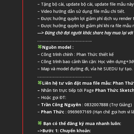
– Tặng bộ cài, update bộ cài, update file mẫu n
– Video hướng dẫn sử dụng file mẫu chi tiết.
– Được hưởng quyền lợi giảm phí dịch vụ render 
– Được hưởng quyền lợi giảm phí khi ra file mẫu 
—> Đừng chờ đợi người khác share hay mua lại với g
…………………………………………..
Nguồn model :
– Công trình chính : Phan Thức thiết kế
– Công trình bao cảnh lân cận: Học viên dựng+
– Map và model đường đi, vỉa hè SUEDU tự tạo.
…………………………………………..
Liên hệ tư vấn đặt mua file mẫu:
Phan Thứ
–
Nhắn tin trực tiếp tới Page
Phan Thức Sketc
– Hoặc gọi ĐT:
–
Trần Công Nguyên
: 0832007888 (Trợ Giảng)
–
Phan Thức
: 0969697169 (Hạn chế gọi hơn vì l
Bạn có thể
đăng ký mua nhanh luôn:
–>Bước 1: Chuyển khoản: