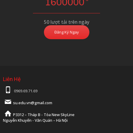
1600000
50 lượt tải trên ngày
Đăng Ký Ngay
Liên Hệ
0969.69.71.69
su.edu.vn@gmail.com
P3312 – Tháp B - Tòa New SkyLine
Nguyễn Khuyến - Văn Quán – Hà Nội