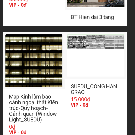
VIP - 0đ
BT Hien dai 3 tang
SUEDU_CONG.HAN
GRAO
Map Kính làm bao
15.000
₫
cảnh ngoại thất Kiến
VIP - 0đ
trúc-Quy hoạch-
Cảnh quan (Window
Light_SUEDU)
0
₫
VIP - 0đ