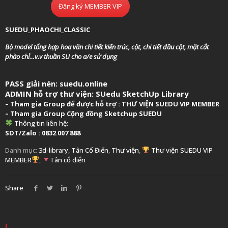
Đăng ký MEMBER VIP
SUEDU_PHAOCHI_CLASSIC
Bộ model tổng hợp hoa văn chi tiết kiến trúc, cột, chi tiết đầu cột, mặt cắt
phào chỉ…v.v thuần SU cho a/e sử dụng
PASS giải nén: suedu.online
ADMIN hỗ trợ thư viện:
SUedu SketchUp Library
–
Tham gia Group để được hỗ trợ :
THƯ VIỆN SUEDU VIP MEMBER
– Tham gia Group
Cộng đồng Sketchup SUEDU
Thông tin liên hệ:
SDT/Zalo : 0832 007 888
Danh mục:
3d-library
,
Tân Cổ Điển
,
Thư viện
,
Thư viện SUEDU VIP
MEMBER
,
Tân cổ điển
Share