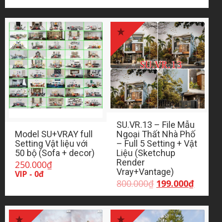
SU.VR.13 – File Mẫu
Model SU+VRAY full
Ngoại Thất Nhà Phố
Setting Vật liệu với
– Full 5 Setting + Vật
50 bộ (Sofa + decor)
Liệu (Sketchup
Render
250.000
₫
Vray+Vantage)
VIP - 0đ
Giá
Giá
800.000
₫
199.000
₫
gốc
hiện
là:
tại
800.000₫.
là:
199.00