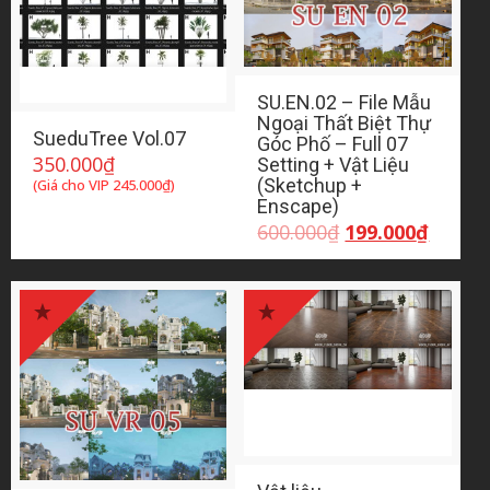
SU.EN.02 – File Mẫu
Ngoại Thất Biệt Thự
SueduTree Vol.07
Góc Phố – Full 07
350.000
₫
Setting + Vật Liệu
(Sketchup +
(Giá cho VIP
245.000
₫
)
Enscape)
Giá
Giá
600.000
₫
199.000
₫
gốc
hiện
là:
tại
600.000₫.
là:
199.00