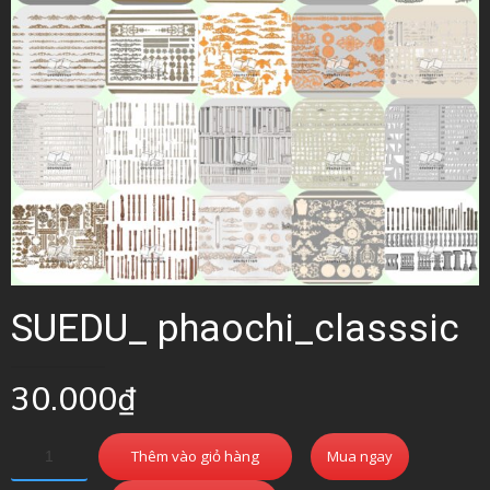
SUEDU_ phaochi_classsic
30.000
₫
Thêm vào giỏ hàng
Mua ngay