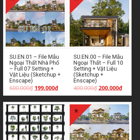
SU.EN.01 – File Mẫu
SU.EN.00 – File Mẫu
Ngoại Thất Nhà Phố
Ngoại Thất – Full 10
– Full 07 Setting +
Setting + Vật Liệu
Vật Liệu (Sketchup +
(Sketchup +
Enscape)
Enscape)
Giá
Giá
Giá
Giá
600.000
₫
199.000
₫
400.000
₫
200.000
₫
gốc
hiện
gốc
hiện
là:
tại
là:
tại
600.000₫.
là:
400.000₫.
là:
199.000₫.
200.00