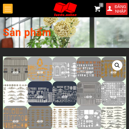
0
ĐĂNG
NHẬP
Sản phẩm