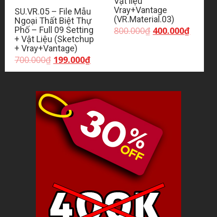
Vật liệu
Vray+Vantage
SU.VR.05 – File Mẫu
(VR.Material.03)
Ngoại Thất Biệt Thự
Giá
Giá
800.000
₫
400.000
₫
Phố – Full 09 Setting
gốc
hiện
+ Vật Liệu (Sketchup
là:
tại
+ Vray+Vantage)
800.000₫.
là:
Giá
Giá
700.000
₫
199.000
₫
400.00
gốc
hiện
là:
tại
700.000₫.
là:
199.000₫.