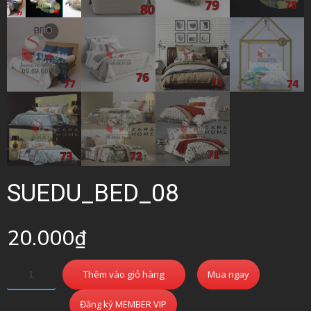
SUEDU_BED_08
20.000
₫
Thêm vào giỏ hàng
Mua ngay
Đăng ký MEMBER VIP