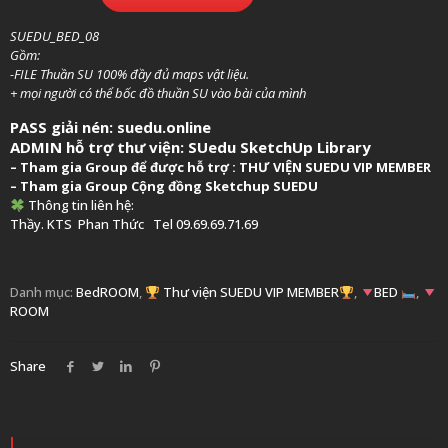
SUEDU_BED_08
Gồm:
-FILE Thuần SU 100% đầy đủ maps vật liệu.
+ mọi người có thể bốc đồ thuần SU vào bài của mình
PASS giải nén: suedu.online
ADMIN hỗ trợ thư viện:
SUedu SketchUp Library
–
Tham gia Group để được hỗ trợ :
THƯ VIỆN SUEDU VIP MEMBER
– Tham gia Group
Cộng đồng Sketchup SUEDU
Thông tin liên hệ:
Thầy. KTS
Phan Thức
Tel 09.69.69.71.69
Danh mục:
BedROOM
,
Thư viện SUEDU VIP MEMBER
,
BED
,
ROOM
Share