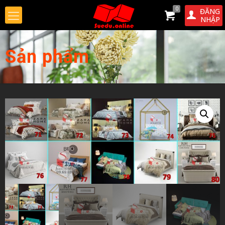
0
ĐĂNG
NHẬP
Sản phẩm