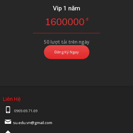
Vip 1 năm
1600000
đ
50 lượt tải trên ngày
Đăng Ký Ngay
Liên Hệ
0969.69.71.69
su.edu.vn@gmail.com