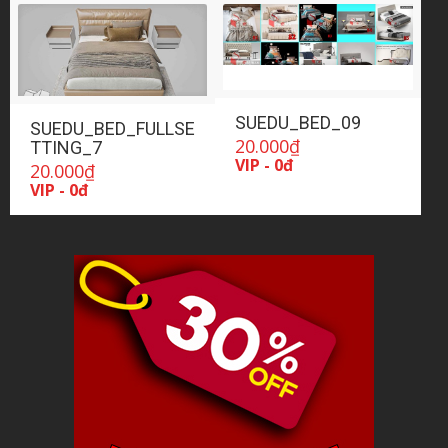
SUEDU_BED_09
SUEDU_BED_FULLSE
20.000
₫
TTING_7
VIP - 0đ
20.000
₫
VIP - 0đ