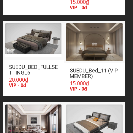
15.000
₫
VIP - 0đ
SUEDU_BED_FULLSE
SUEDU_Bed_11 (VIP
TTING_6
MEMBER)
20.000
₫
15.000
₫
VIP - 0đ
VIP - 0đ