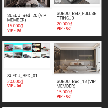
SUEDU_BED_FULLSE
SUEDU_Bed_20 (VIP
TTING_3
MEMBER)
20.000
₫
15.000
₫
VIP - 0đ
VIP - 0đ
SUEDU_BED_01
20.000
₫
SUEDU_Bed_18 (VIP
VIP - 0đ
MEMBER)
15.000
₫
VIP - 0đ