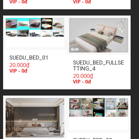
VIP - 0đ
VIP - 0đ
SUEDU_BED_01
SUEDU_BED_FULLSE
20.000
₫
TTING_4
VIP - 0đ
20.000
₫
VIP - 0đ