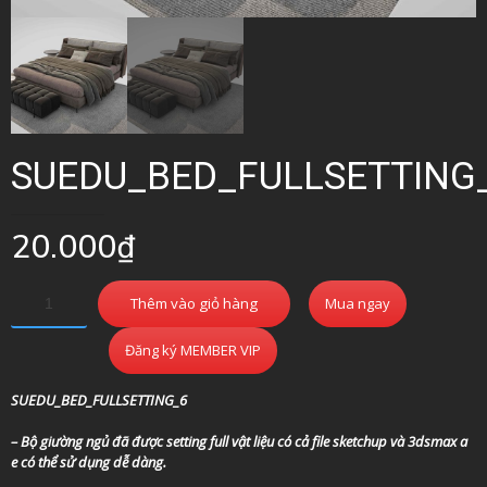
SUEDU_BED_FULLSETTING
20.000
₫
Thêm vào giỏ hàng
Mua ngay
Đăng ký MEMBER VIP
SUEDU_BED_FULLSETTING_6
– Bộ giường ngủ đã được setting full vật liệu có cả file sketchup và 3dsmax a
e có thể sử dụng dễ dàng.