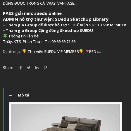
DÙNG ĐƯỢC TRONG CẢ: VRAY, VANTAGE….
PASS giải nén: suedu.online
ADMIN hỗ trợ thư viện:
SUedu SketchUp Library
–
Tham gia Group để được hỗ trợ :
THƯ VIỆN SUEDU VIP MEMBER
– Tham gia Group
Cộng đồng Sketchup SUEDU
Thông tin liên hệ:
Thầy. KTS
Phan Thức
Tel 09.69.69.71.69
Danh mục:
Thư viện SUEDU VIP MEMBER
,
BED
Share
Mô tả