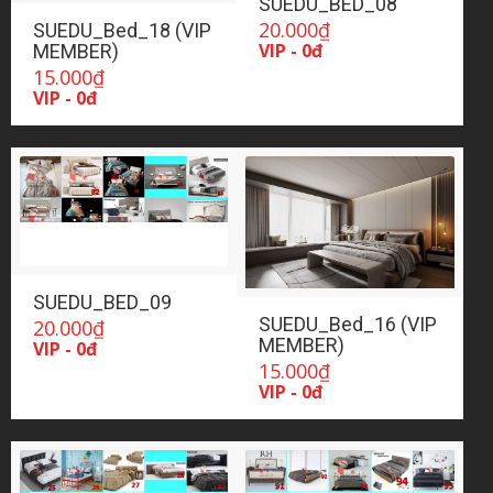
SUEDU_BED_08
20.000
₫
SUEDU_Bed_18 (VIP
VIP - 0đ
MEMBER)
15.000
₫
VIP - 0đ
SUEDU_BED_09
SUEDU_Bed_16 (VIP
20.000
₫
MEMBER)
VIP - 0đ
15.000
₫
VIP - 0đ