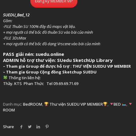
Đăng ký MEMBER VIP
SUEDU_Bed_12
Gồm:
-FILE Thuần SU 100% đầy đủ maps vật liệu.
+ mọi người có thể bốc đồ thuần SU vào bài của mình
-FILE 3DsMax
+ mọi người có thể bốc đồ dạng Vrscene vào bài của mình
PASS giải nén: suedu.online
ADMIN hỗ trợ thư viện:
SUedu SketchUp Library
–
Tham gia Group để được hỗ trợ :
THƯ VIỆN SUEDU VIP MEMBER
– Tham gia Group
Cộng đồng Sketchup SUEDU
Thông tin liên hệ:
Thầy. KTS
Phan Thức
Tel 09.69.69.71.69
Danh mục:
BedROOM
,
Thư viện SUEDU VIP MEMBER
,
BED
,
ROOM
Share