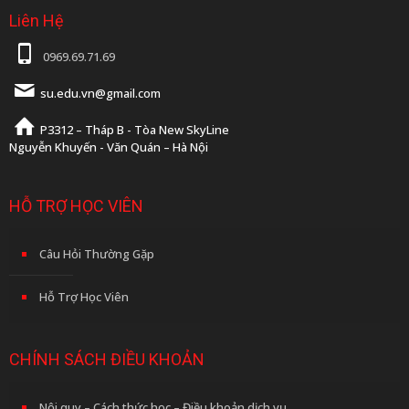
Liên Hệ
0969.69.71.69
su.edu.vn@gmail.com
P3312 – Tháp B - Tòa New SkyLine
Nguyễn Khuyến - Văn Quán – Hà Nội
HỖ TRỢ HỌC VIÊN
Câu Hỏi Thường Gặp
Hỗ Trợ Học Viên
CHÍNH SÁCH ĐIỀU KHOẢN
Nội quy – Cách thức học – Điều khoản dịch vụ