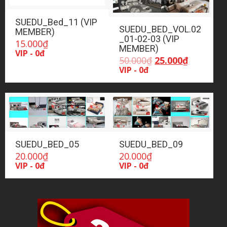
SUEDU_Bed_11 (VIP
SUEDU_BED_VOL.02
MEMBER)
_01-02-03 (VIP
15.000
₫
MEMBER)
VIP - 0đ
Giá
Giá
50.000
₫
25.000
₫
gốc
hiện
VIP - 0đ
là:
tại
50.000₫.
là:
25.000₫.
SUEDU_BED_05
SUEDU_BED_09
20.000
₫
20.000
₫
VIP - 0đ
VIP - 0đ