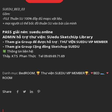
SUEDU_BED_03
Gồm:
-FILE Thuần SU 100% đầy đủ maps vật liệu.
+ mọi người có thể bốc đồ thuần SU vào bài của mình
PASS giải nén: suedu.online
ADMIN hỗ trợ thư viện:
SUedu SketchUp Library
–
Tham gia Group để được hỗ trợ :
THƯ VIỆN SUEDU VIP MEMBER
– Tham gia Group
Cộng đồng Sketchup SUEDU
Thông tin liên hệ:
Thầy. KTS
Phan Thức
Tel 09.69.69.71.69
Danh mục:
BedROOM
,
Thư viện SUEDU VIP MEMBER
,
BED
,
ROOM
Share