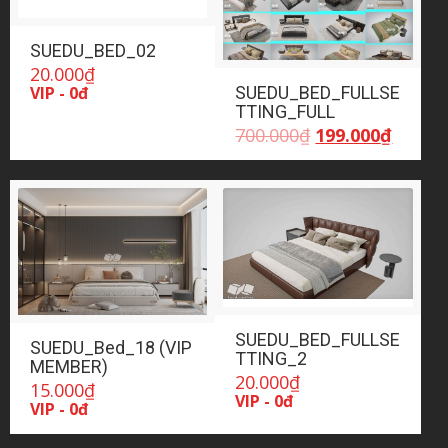
SUEDU_BED_02
20.000
₫
SUEDU_BED_FULLSE
VIP - 0đ
TTING_FULL
Giá
Giá
700.000
₫
199.000
₫
gốc
hiện
là:
tại
700.000₫.
là:
199.00
SUEDU_BED_FULLSE
SUEDU_Bed_18 (VIP
TTING_2
MEMBER)
20.000
₫
15.000
₫
VIP - 0đ
VIP - 0đ