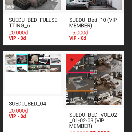
SUEDU_BED_FULLSE
SUEDU_Bed_10 (VIP
TTING_6
MEMBER)
20.000
₫
15.000
₫
VIP - 0đ
VIP - 0đ
SUEDU_BED_04
20.000
₫
SUEDU_BED_VOL.02
VIP - 0đ
_01-02-03 (VIP
MEMBER)