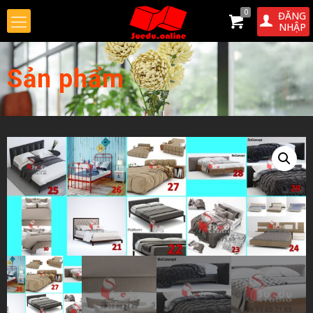
0
ĐĂNG
NHẬP
Sản phẩm