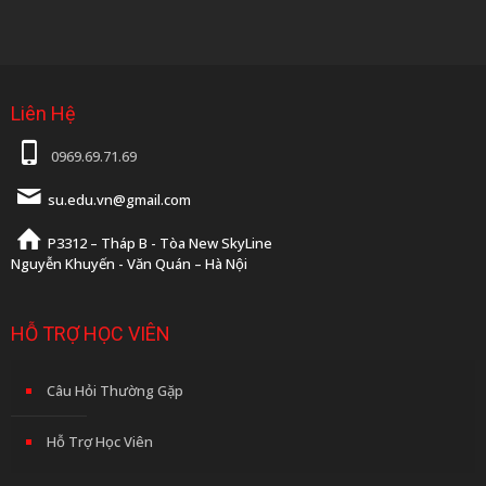
Liên Hệ
0969.69.71.69
su.edu.vn@gmail.com
P3312 – Tháp B - Tòa New SkyLine
Nguyễn Khuyến - Văn Quán – Hà Nội
HỖ TRỢ HỌC VIÊN
Câu Hỏi Thường Gặp
Hỗ Trợ Học Viên