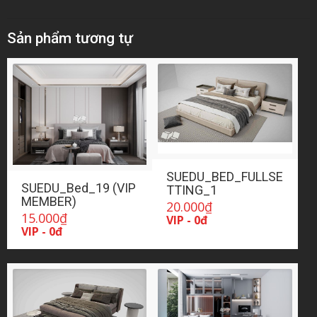
Sản phẩm tương tự
SUEDU_BED_FULLSE
SUEDU_Bed_19 (VIP
TTING_1
MEMBER)
20.000
₫
15.000
₫
VIP - 0đ
VIP - 0đ