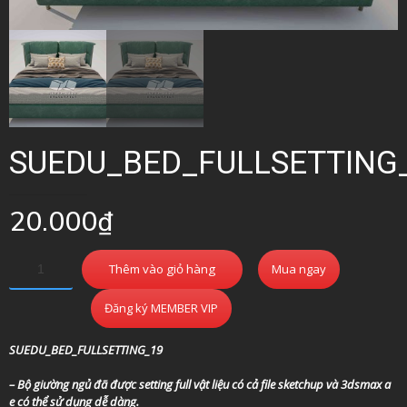
SUEDU_BED_FULLSETTING
20.000
₫
Thêm vào giỏ hàng
Mua ngay
Đăng ký MEMBER VIP
SUEDU_BED_FULLSETTING_19
– Bộ giường ngủ đã được setting full vật liệu có cả file sketchup và 3dsmax a
e có thể sử dụng dễ dàng.