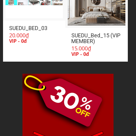
SUEDU_BED_03
20.000
₫
SUEDU_Bed_15 (VIP
VIP - 0đ
MEMBER)
15.000
₫
VIP - 0đ