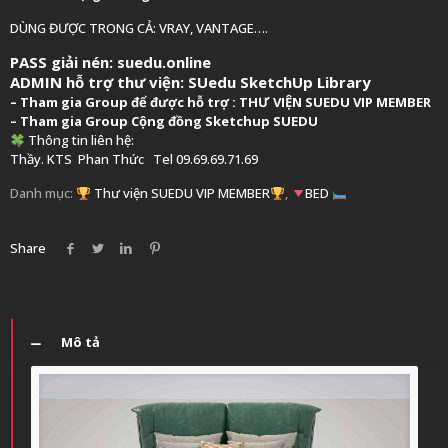
DÙNG ĐƯỢC TRONG CẢ: VRAY, VANTAGE….
PASS giải nén: suedu.online
ADMIN hỗ trợ thư viện:
SUedu SketchUp Library
–
Tham gia Group để được hỗ trợ :
THƯ VIỆN SUEDU VIP MEMBER
– Tham gia Group
Cộng đồng Sketchup SUEDU
Thông tin liên hệ:
Thầy. KTS
Phan Thức
Tel 09.69.69.71.69
Danh mục:
Thư viện SUEDU VIP MEMBER
,
BED
Share
Mô tả