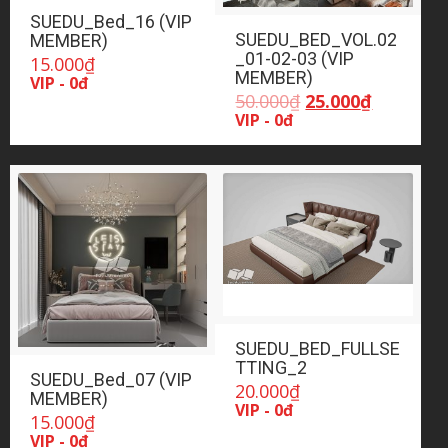
SUEDU_Bed_16 (VIP
SUEDU_BED_VOL.02
MEMBER)
_01-02-03 (VIP
15.000
₫
MEMBER)
VIP - 0đ
Giá
Giá
50.000
₫
25.000
₫
gốc
hiện
VIP - 0đ
là:
tại
50.000₫.
là:
25.000₫.
SUEDU_BED_FULLSE
TTING_2
SUEDU_Bed_07 (VIP
20.000
₫
MEMBER)
VIP - 0đ
15.000
₫
VIP - 0đ