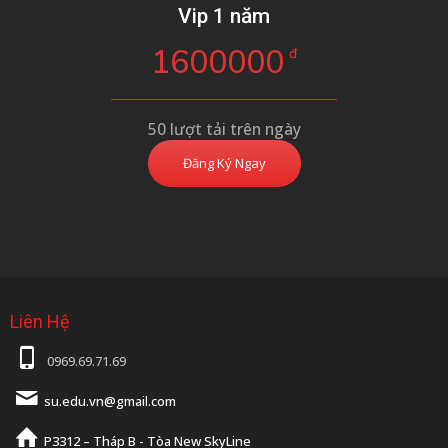
Vip 1 năm
1600000
đ
50 lượt tải trên ngày
Đăng Ký Ngay
Liên Hệ
0969.69.71.69
su.edu.vn@gmail.com
P3312 – Tháp B - Tòa New SkyLine