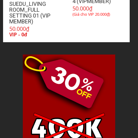
4 (VIPMEMBER)
SUEDU_LIVING
50.000
₫
ROOM_FULL
(Giá cho VIP
20.000
₫
)
SETTING 01 (VIP
MEMBER)
50.000
₫
VIP - 0đ