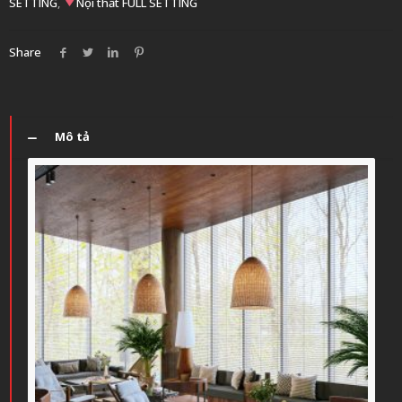
SETTING
,
Nội thất FULL SETTING
Share
Mô tả