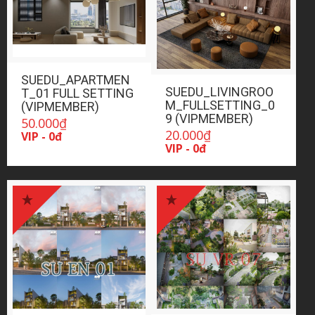
SUEDU_APARTMEN
SUEDU_LIVINGROO
T_01 FULL SETTING
M_FULLSETTING_0
(VIPMEMBER)
9 (VIPMEMBER)
50.000
₫
20.000
₫
VIP - 0đ
VIP - 0đ