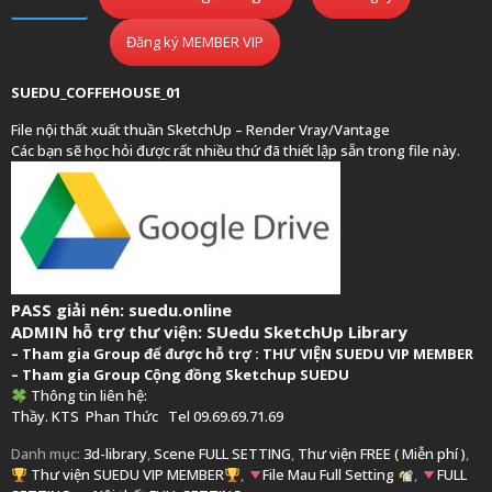
Đăng ký MEMBER VIP
SUEDU_COFFEHOUSE_01
File nội thất xuất thuần SketchUp – Render Vray/Vantage
Các bạn sẽ học hỏi được rất nhiều thứ đã thiết lập sẵn trong file này.
PASS giải nén: suedu.online
ADMIN hỗ trợ thư viện:
SUedu SketchUp Library
–
Tham gia Group để được hỗ trợ :
THƯ VIỆN SUEDU VIP MEMBER
– Tham gia Group
Cộng đồng Sketchup SUEDU
Thông tin liên hệ:
Thầy. KTS
Phan Thức
Tel 09.69.69.71.69
Danh mục:
3d-library
,
Scene FULL SETTING
,
Thư viện FREE ( Miễn phí )
,
Thư viện SUEDU VIP MEMBER
,
File Mau Full Setting
,
FULL