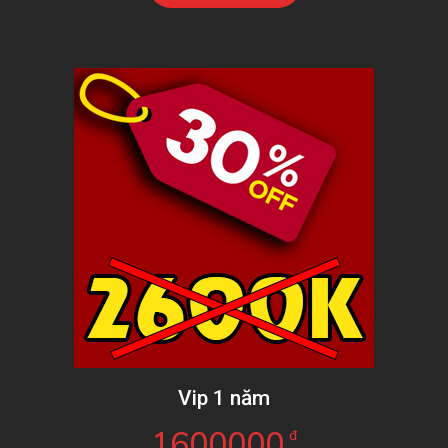
Vip 1 năm
1600000
đ