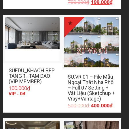
Giá
Giá
700.000
₫
199.000
₫
gốc
hiện
là:
tại
700.000₫.
là:
199.00
SUEDU_KHACH BEP
TANG 1_TAM DAO
SU.VR.01 – File Mẫu
(VIP MEMBER)
Ngoại Thất Nhà Phố
100.000
₫
– Full 07 Setting +
Vật Liệu (Sketchup +
VIP - 0đ
Vray+Vantage)
Giá
Giá
500.000
₫
400.000
₫
gốc
hiện
là:
tại
500.000₫.
là:
400.00