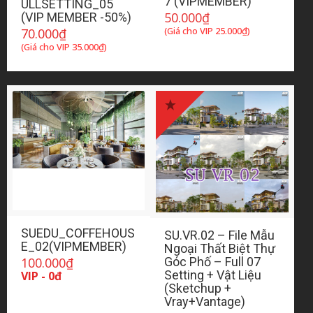
7 (VIPMEMBER)
ULLSETTING_05
50.000
₫
(VIP MEMBER -50%)
(Giá cho VIP
25.000
₫
)
70.000
₫
(Giá cho VIP
35.000
₫
)
SUEDU_COFFEHOUS
SU.VR.02 – File Mẫu
E_02(VIPMEMBER)
Ngoại Thất Biệt Thự
100.000
₫
Góc Phố – Full 07
Setting + Vật Liệu
VIP - 0đ
(Sketchup +
Vray+Vantage)