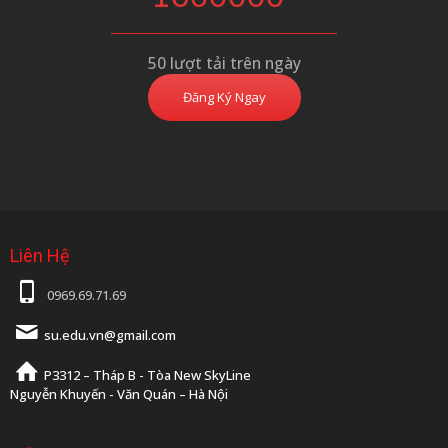
50 lượt tải trên ngày
Đăng Ký Ngay
Liên Hệ
0969.69.71.69
su.edu.vn@gmail.com
P3312 – Tháp B - Tòa New SkyLine
Nguyễn Khuyến - Văn Quán – Hà Nội