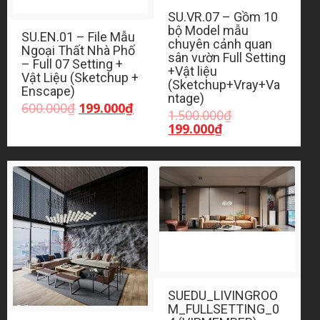
SU.VR.07 – Gồm 10
bộ Model mẫu
SU.EN.01 – File Mẫu
chuyên cảnh quan
Ngoại Thất Nhà Phố
sân vườn Full Setting
– Full 07 Setting +
+Vật liệu
Vật Liệu (Sketchup +
(Sketchup+Vray+Va
Enscape)
ntage)
Giá
Giá
600.000
₫
199.000
₫
Giá
1.500.000
₫
gốc
hiện
Giá
gốc
199.000
₫
là:
tại
hiện
là:
600.000₫.
là:
tại
1.500.000₫.
199.000₫.
là:
199.000₫.
SUEDU_LIVINGROO
M_FULLSETTING_0