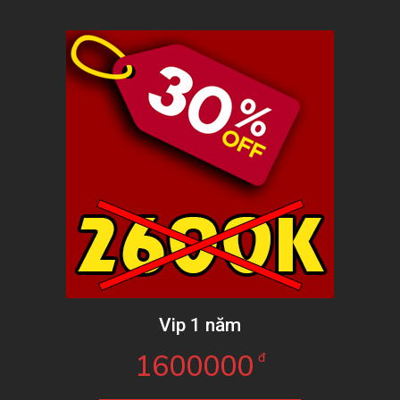
Vip 1 năm
1600000
đ