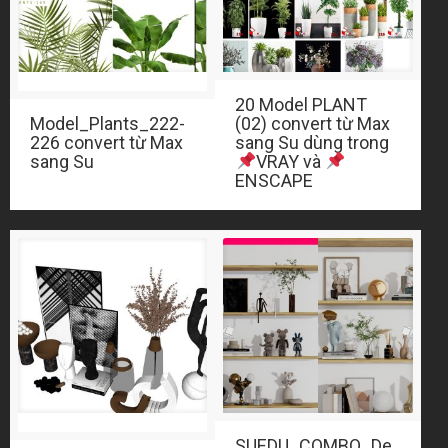
20 Model PLANT
(02) convert từ Max
Model_Plants_222-
sang Su dùng trong
226 convert từ Max
sang Su
VRAY và
ENSCAPE
SUEDU_COMBO_De