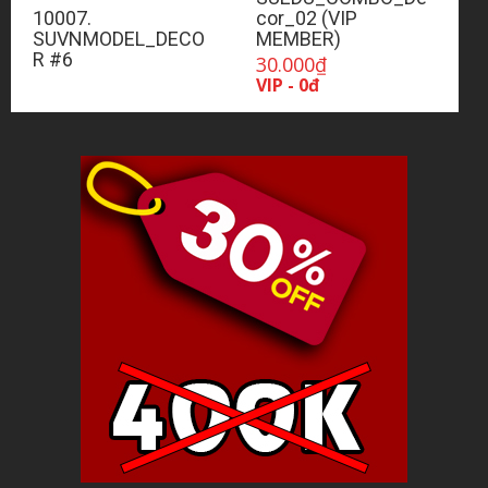
10007.
cor_02 (VIP
SUVNMODEL_DECO
MEMBER)
R #6
30.000
₫
VIP - 0đ