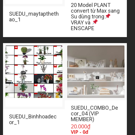
20 Model PLANT
convert từ Max sang
SUEDU_maytaptheth
Su dùng trong
ao_1
VRAY và
ENSCAPE
SUEDU_COMBO_De
cor_04 (VIP
SUEDU_Binhhoadec
MEMBER)
or_1
20.000
₫
VIP - 0đ