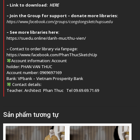
– Link to download:
HERE
–
Join the Group for support – donate more libraries:
https://www.facebook.com/groups/congdongsketchupsuedu
– See more libraries here:
https://suedu.online/danh-muc/thu-vien/
– Contact to order library via fanpage:
https://www.facebook.com/PhanThucSketchUp
Account information: Account
holder: PHAN VAN THUC
Account number: 0969697169
Bank: VPbank – Vietnam Prosperity Bank
Contact details:
Teacher. Architect
Phan Thuc
Tel 09.69.69.71.69
Sản phẩm tương tự