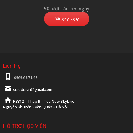
50 lượt tải trên ngày
Đăng Ký Ngay
Liên Hệ
0969.69.71.69
su.edu.vn@gmail.com
P3312 – Tháp B - Tòa New SkyLine
Nguyễn Khuyến - Văn Quán – Hà Nội
HỖ TRỢ HỌC VIÊN