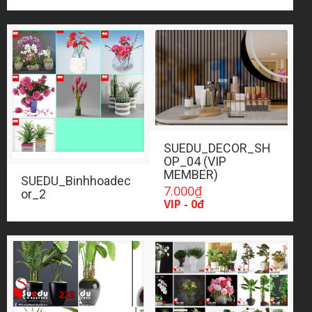
SUEDU_DECOR_SH
OP_04 (VIP
MEMBER)
SUEDU_Binhhoadec
7.000
₫
or_2
VIP - 0đ