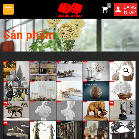
0
ĐĂNG
NHẬP
Sản phẩm