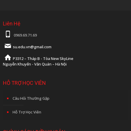
Liên Hệ
0969.69.71.69
su.edu.vn@gmail.com
P3312 – Tháp B - Tòa New SkyLine
Nguyễn Khuyến - Văn Quán – Hà Nội
HỖ TRỢ HỌC VIÊN
Câu Hỏi Thường Gặp
Hỗ Trợ Học Viên