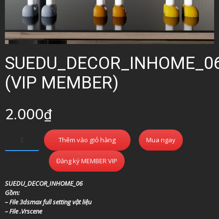
SUEDU_DECOR_INHOME_0
(VIP MEMBER)
2.000
₫
Thêm vào giỏ hàng
Mua ngay
Đăng ký MEMBER VIP
SUEDU_DECOR_INHOME_06
Gồm:
– File 3dsmax full setting vật liệu
– File .Vrscene