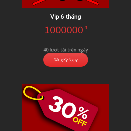
Vip 6 tháng
1000000
đ
40 lượt tải trên ngày
Đăng Ký Ngay