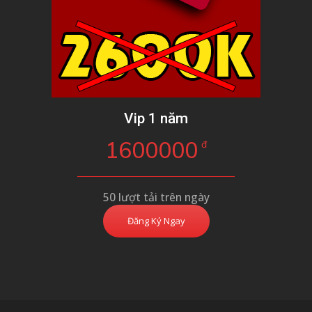
Vip 1 năm
1600000
đ
50 lượt tải trên ngày
Đăng Ký Ngay