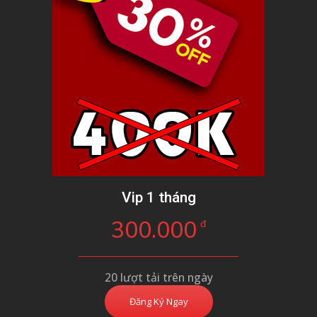
Vip 1 tháng
300.000
đ
20 lượt tải trên ngày
Đăng Ký Ngay