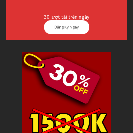
30 lượt tải trên ngày
Đăng Ký Ngay