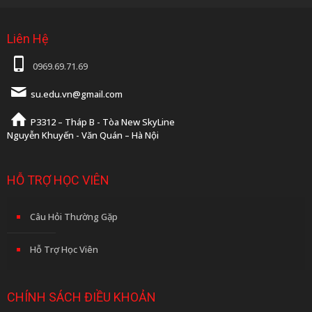
Liên Hệ
0969.69.71.69
su.edu.vn@gmail.com
P3312 – Tháp B - Tòa New SkyLine
Nguyễn Khuyến - Văn Quán – Hà Nội
HỖ TRỢ HỌC VIÊN
Câu Hỏi Thường Gặp
Hỗ Trợ Học Viên
CHÍNH SÁCH ĐIỀU KHOẢN