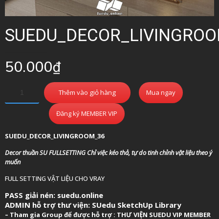
SUEDU_DECOR_LIVINGRO
50.000
₫
Thêm vào giỏ hàng
Mua ngay
Đăng ký MEMBER VIP
SUEDU_DECOR_LIVINGROOM_36
Decor thuần SU FULLSETTING Chỉ việc kéo thả, tự do tinh chỉnh vật liệu theo ý
muốn
FULL SETTING VẬT LIỆU CHO VRAY
PASS giải nén: suedu.online
ADMIN hỗ trợ thư viện:
SUedu SketchUp Library
–
Tham gia Group để được hỗ trợ :
THƯ VIỆN SUEDU VIP MEMBER