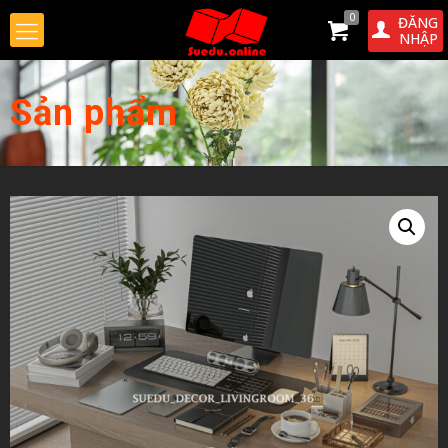
0
ĐĂNG
NHẬP
Sản phẩm