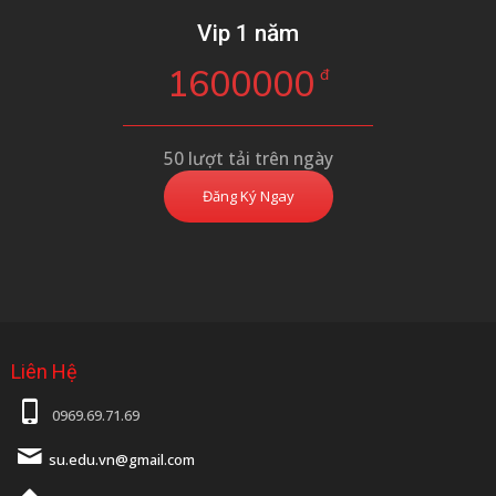
Vip 1 năm
1600000
đ
50 lượt tải trên ngày
Đăng Ký Ngay
Liên Hệ
0969.69.71.69
su.edu.vn@gmail.com