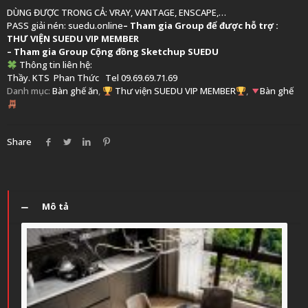
DÙNG ĐƯỢC TRONG CẢ: VRAY, VANTAGE, ENSCAPE,…
PASS giải nén: suedu.online
–
Tham gia Group để được hỗ trợ :
THƯ VIỆN SUEDU VIP MEMBER
– Tham gia Group
Cộng đồng Sketchup SUEDU
Thông tin liên hệ:
Thầy. KTS
Phan Thức
Tel 09.69.69.71.69
Danh mục:
Bàn ghế ăn
,
Thư viện SUEDU VIP MEMBER
,
Bàn ghế
Share
Mô tả