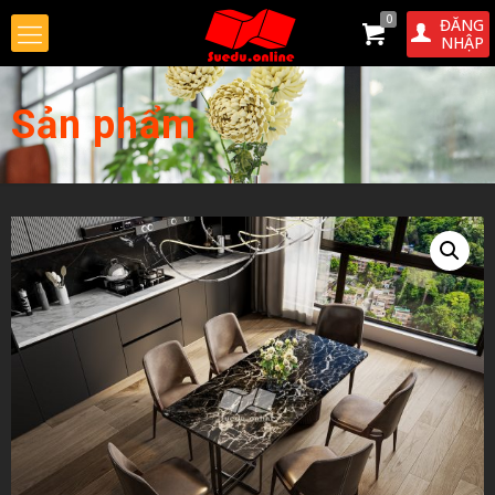
0
ĐĂNG
NHẬP
Sản phẩm