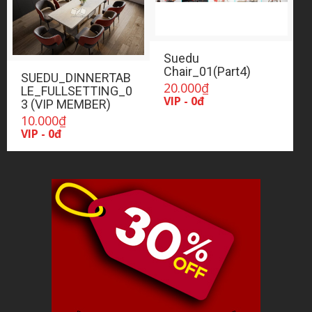
Suedu
Chair_01(Part4)
SUEDU_DINNERTAB
20.000
₫
LE_FULLSETTING_0
VIP - 0đ
3 (VIP MEMBER)
10.000
₫
VIP - 0đ