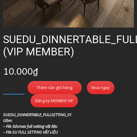
SUEDU_DINNERTABLE_FUL
(VIP MEMBER)
10.000
₫
Thêm vào giỏ hàng
Mua ngay
Đăng ký MEMBER VIP
SUEDU_DINNERTABLE_FULLSETTING_01
Gồm:
– File 3dsmax full setting vật liệu
– File SU FULL SETTING VẬT LIỆU