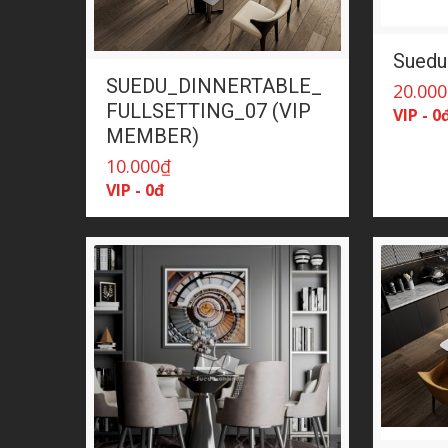
Suedu
SUEDU_DINNERTABLE_
20.000
FULLSETTING_07 (VIP
VIP - 0
MEMBER)
10.000
₫
VIP - 0đ