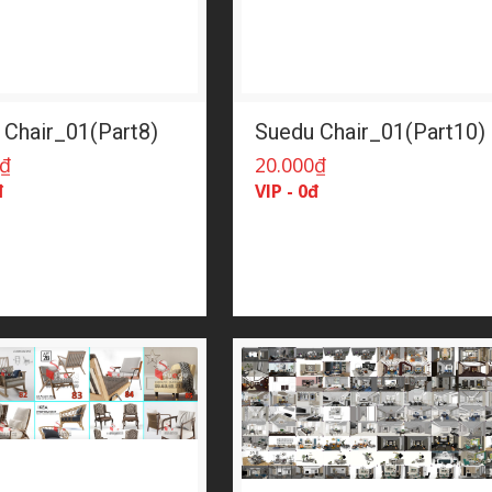
 Chair_01(Part8)
Suedu Chair_01(Part10)
₫
20.000
₫
đ
VIP - 0đ