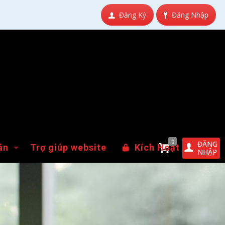
Đăng Ký
Đăng Nhập
0
ĐĂNG
án
Trợ giúp website
Kích Hoạt
NHẬP