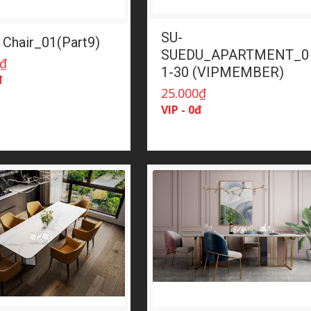
SU-
 Chair_01(Part9)
SUEDU_APARTMENT_0
₫
1-30 (VIPMEMBER)
đ
25.000
₫
VIP - 0đ