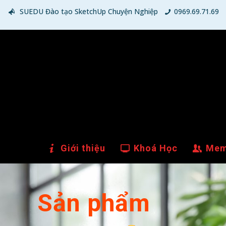
SUEDU Đào tạo SketchUp Chuyện Nghiệp
0969.69.71.69
Giới thiệu
Khoá Học
Mem
Sản phẩm