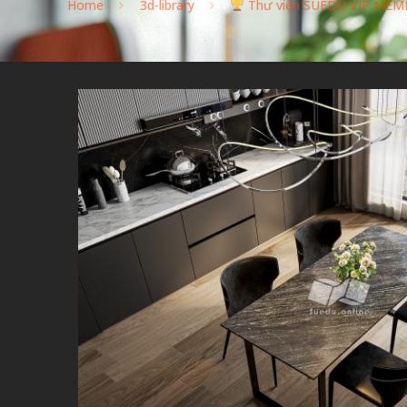
Home
3d-library
Thư viện SUEDU VIP MEM