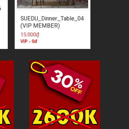
6
SUEDU_Dinner_Table_04
(VIP MEMBER)
15.000
₫
VIP - 0đ