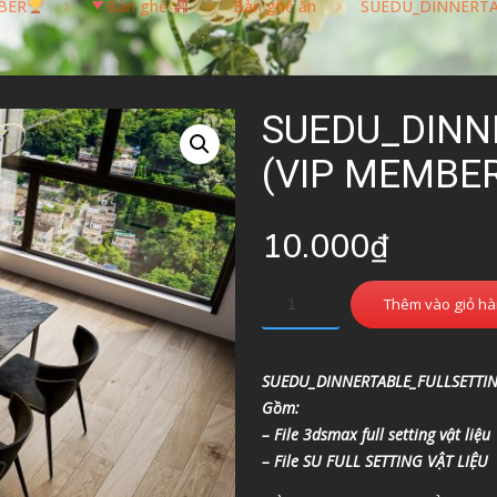
BER
Bàn ghế
Bàn ghế ăn
SUEDU_DINNERTA
SUEDU_DINN
(VIP MEMBE
10.000
₫
Thêm vào giỏ h
SUEDU_DINNERTABLE_FULLSETTI
Gồm:
– File 3dsmax full setting vật liệu
– File SU FULL SETTING VẬT LIỆU