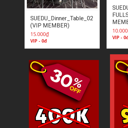
SUED
FULLS
SUEDU_Dinner_Table_02
MEMB
(VIP MEMBER)
10.000
15.000
₫
VIP - 0
VIP - 0đ