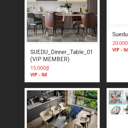
Suedu
20.000
VIP - 0
SUEDU_Dinner_Table_01
(VIP MEMBER)
15.000
₫
VIP - 0đ