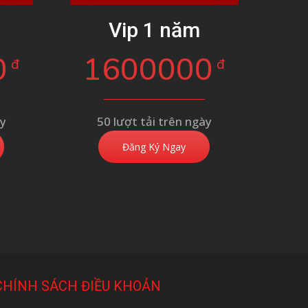
g
Vip 1 năm
0
1600000
đ
đ
ày
50 lượt tải trên ngày
Đăng Ký Ngay
CHÍNH SÁCH ĐIỀU KHOẢN