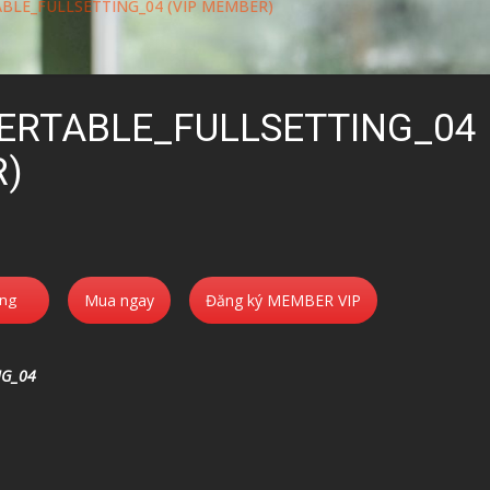
BLE_FULLSETTING_04 (VIP MEMBER)
ERTABLE_FULLSETTING_04
R)
àng
Mua ngay
Đăng ký MEMBER VIP
NG_04