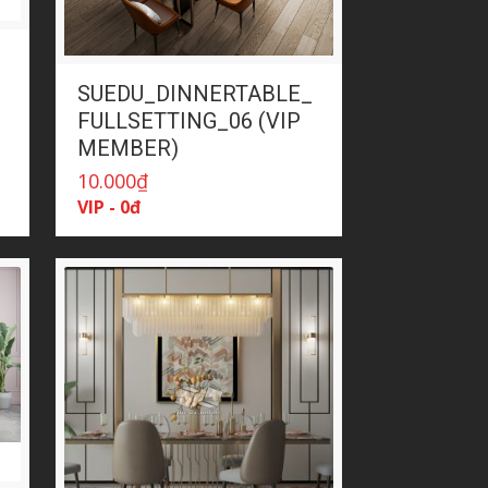
SUEDU_DINNERTABLE_
FULLSETTING_06 (VIP
MEMBER)
10.000
₫
VIP - 0đ