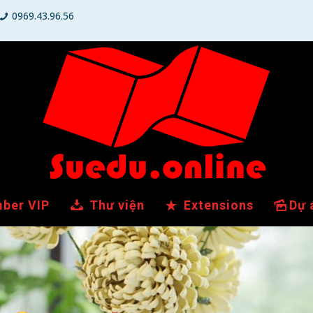
0969.43.96.56
ber VIP
Thư viện
Extensions
Dự 