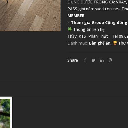
DÙNG ĐƯỢC TRONG CẢ: VRAY,
PASS giải nén: suedu.online
–
Th
MEMBER
– Tham gia Group
Cộng đồng
Thông tin liên hệ:
Thầy. KTS
Phan Thức
Tel 09.69
Danh mục:
Bàn ghế ăn
,
Thư 
Share