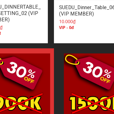
U_DINNERTABLE_
SUEDU_Dinner_Table_0
ETTING_02 (VIP
(VIP MEMBER)
ER)
10.000
₫
₫
VIP - 0đ
đ