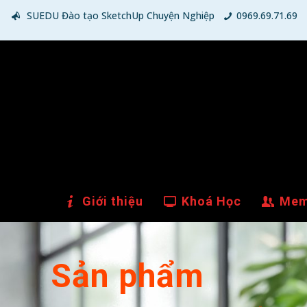
SUEDU Đào tạo SketchUp Chuyện Nghiệp
0969.69.71.69
Giới thiệu
Khoá Học
Mem
Sản phẩm