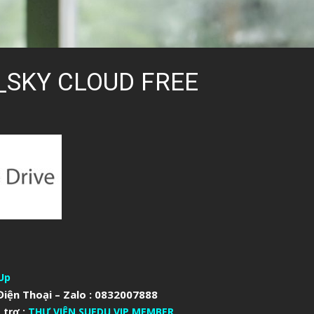
_SKY CLOUD FREE
Up
iện Thoại – Zalo : 0832007888
 trợ :
THƯ VIỆN SUEDU VIP MEMBER