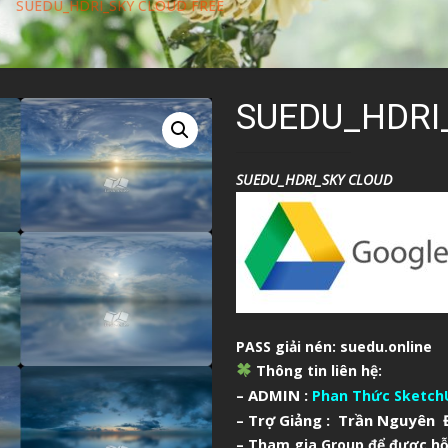
SUEDU_HDRI_SKY CLOUD FREE
SUEDU_HDRI
SUEDU_HDRI_SKY CLOUD
PASS giải nén: suedu.online
Thông tin liên hệ:
– ADMIN :
Phan Thức Sketch
– Trợ Giảng : Trần Nguyên Đ
– Tham gia Group để được hỗ