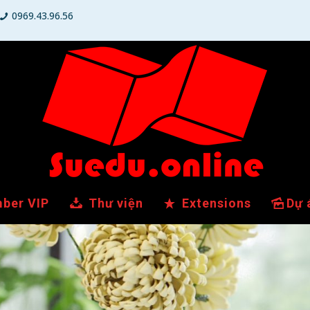
0969.43.96.56
ber VIP
Thư viện
Extensions
Dự 