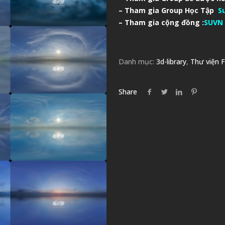
– Tham gia Group Học Tập
S
– Tham gia cộng đồng :
SUVN 
Danh mục:
3d-library
,
Thư viện F
Share