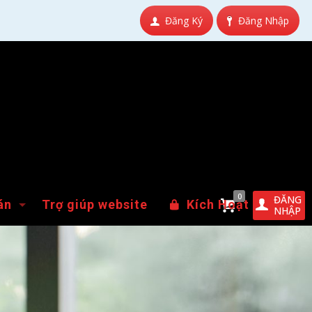
Đăng Ký
Đăng Nhập
0
ĐĂNG
án
Trợ giúp website
Kích Hoạt
NHẬP