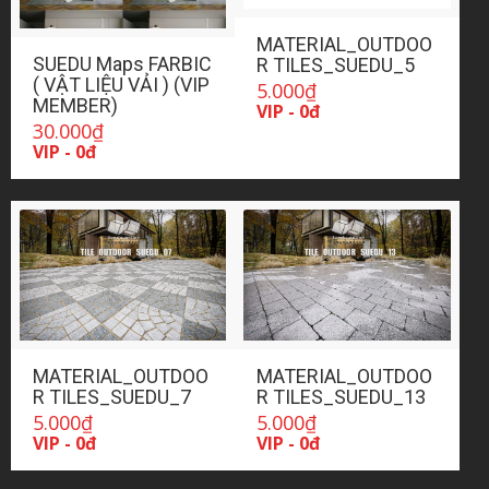
MATERIAL_OUTDOO
SUEDU Maps FARBIC
R TILES_SUEDU_5
( VẬT LIỆU VẢI ) (VIP
5.000
₫
MEMBER)
VIP - 0đ
30.000
₫
VIP - 0đ
MATERIAL_OUTDOO
MATERIAL_OUTDOO
R TILES_SUEDU_7
R TILES_SUEDU_13
5.000
₫
5.000
₫
VIP - 0đ
VIP - 0đ