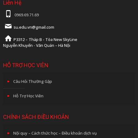
Liên Hệ
0969.69.71.69
su.edu.vn@gmail.com
P3312 – Tháp B - Tòa New SkyLine
Nguyễn Khuyến - Văn Quán – Hà Nội
HỖ TRỢ HỌC VIÊN
Câu Hỏi Thường Gặp
Hỗ Trợ Học Viên
CHÍNH SÁCH ĐIỀU KHOẢN
Nội quy – Cách thức học – Điều khoản dịch vụ