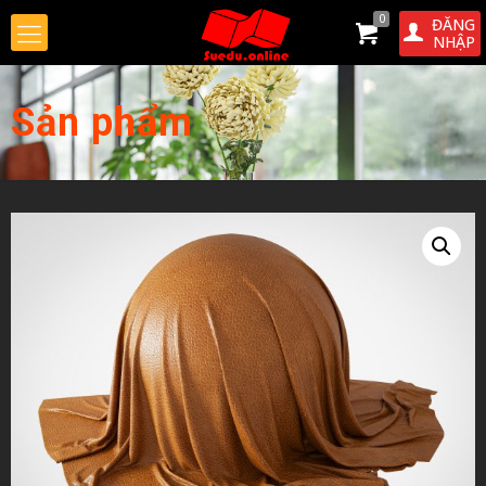
0
ĐĂNG
NHẬP
Sản phẩm