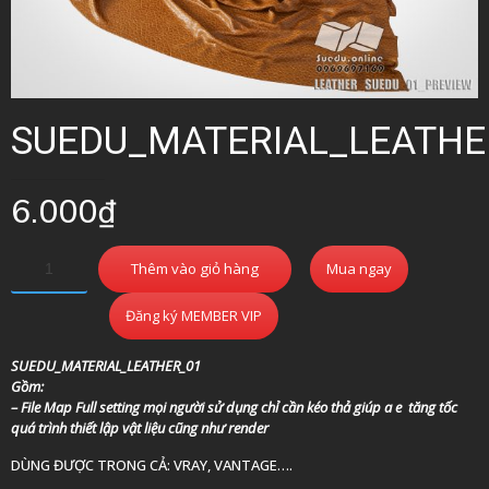
SUEDU_MATERIAL_LEATHE
6.000
₫
Thêm vào giỏ hàng
Mua ngay
Đăng ký MEMBER VIP
SUEDU_MATERIAL_LEATHER_01
Gồm:
– File Map Full setting mọi người sử dụng chỉ cần kéo thả giúp a e tăng tốc
quá trình thiết lập vật liệu cũng như render
DÙNG ĐƯỢC TRONG CẢ: VRAY, VANTAGE….