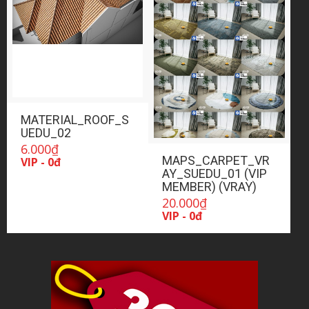
MATERIAL_ROOF_S
UEDU_02
6.000
₫
MAPS_CARPET_VR
VIP - 0đ
AY_SUEDU_01 (VIP
MEMBER) (VRAY)
20.000
₫
VIP - 0đ