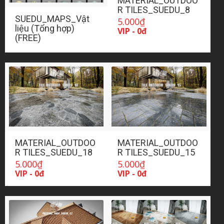
MATERIAL_OUTDOO
R TILES_SUEDU_8
SUEDU_MAPS_Vật
5.000
₫
liệu (Tổng hợp)
VIP - 0đ
(FREE)
MATERIAL_OUTDOO
MATERIAL_OUTDOO
R TILES_SUEDU_18
R TILES_SUEDU_15
5.000
₫
5.000
₫
VIP - 0đ
VIP - 0đ