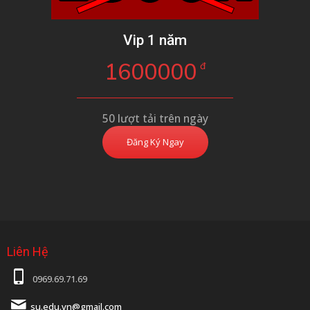
Vip 1 năm
1600000
đ
50 lượt tải trên ngày
Đăng Ký Ngay
Liên Hệ
0969.69.71.69
su.edu.vn@gmail.com