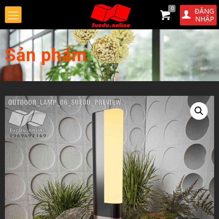
0
ĐĂNG
NHẬP
Sản phẩm