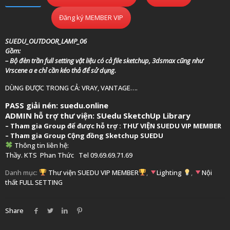
Đăng ký MEMBER VIP
SUEDU_OUTDOOR_LAMP_06
Gồm:
– Bộ đèn trần full setting vật liệu có cả file sketchup, 3dsmax cũng như
Vrscene a e chỉ cần kéo thả để sử dụng.
DÙNG ĐƯỢC TRONG CẢ: VRAY, VANTAGE….
PASS giải nén: suedu.online
ADMIN hỗ trợ thư viện:
SUedu SketchUp Library
–
Tham gia Group để được hỗ trợ :
THƯ VIỆN SUEDU VIP MEMBER
– Tham gia Group
Cộng đồng Sketchup SUEDU
Thông tin liên hệ:
Thầy. KTS
Phan Thức
Tel 09.69.69.71.69
Danh mục:
Thư viện SUEDU VIP MEMBER
,
Lighting
,
Nội
thất FULL SETTING
Share