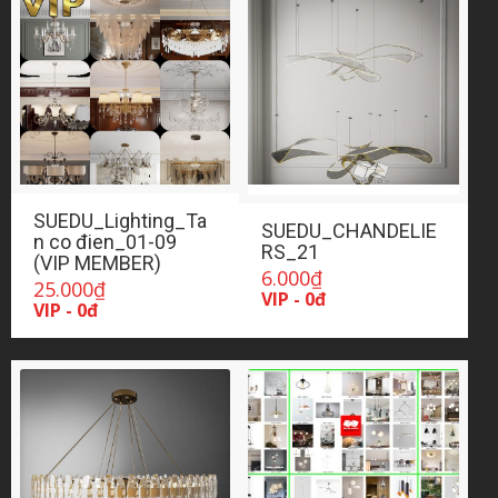
SUEDU_Lighting_Ta
SUEDU_CHANDELIE
n co đien_01-09
RS_21
(VIP MEMBER)
6.000
₫
25.000
₫
VIP - 0đ
VIP - 0đ