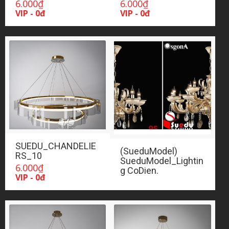
6.000
₫
6.000
₫
VIP - 0đ
VIP - 0đ
SUEDU_CHANDELIE
(SueduModel)
RS_10
SueduModel_Lightin
6.000
₫
g CoDien.
VIP - 0đ