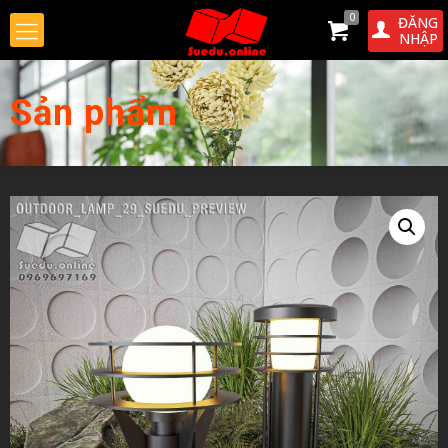
0
ĐĂNG
NHẬP
Sản phẩm