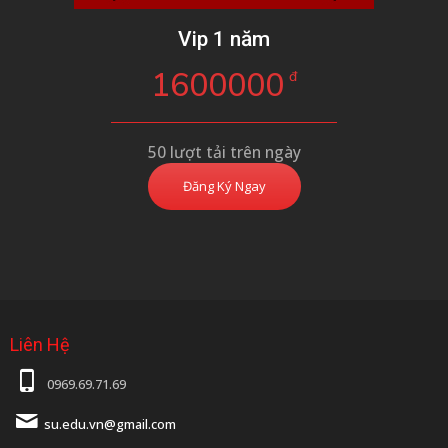
Vip 1 năm
1600000
đ
50 lượt tải trên ngày
Đăng Ký Ngay
Liên Hệ
0969.69.71.69
su.edu.vn@gmail.com