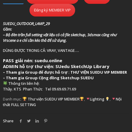
Đăng ký MEMBER VIP
SUEDU_OUTDOOR_LAMP_29
Gồm:
– Bộ đèn trần full setting vật liệu có cả file sketchup, 3dsmax cũng như
Vrscene a e chỉ cần kéo thả để sử dụng.
DÙNG ĐƯỢC TRONG CẢ: VRAY, VANTAGE….
PASS giải nén: suedu.online
ADMIN hỗ trợ thư viện:
SUedu SketchUp Library
–
Tham gia Group để được hỗ trợ :
THƯ VIỆN SUEDU VIP MEMBER
– Tham gia Group
Cộng đồng Sketchup SUEDU
Thông tin liên hệ:
Thầy. KTS
Phan Thức
Tel 09.69.69.71.69
Danh mục:
Thư viện SUEDU VIP MEMBER
,
Lighting
,
Nội
thất FULL SETTING
Share