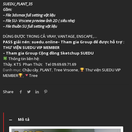
SUEDU_PLANT_35
Gồm:
– File 3dsmax full setting vật liệu
– File SU- Vrscene preview ảnh 2D ( siêu nhẹ)
– File thuần SU full setting vật liệu
DÙNG ĐƯỢC TRONG CẢ: VRAY, VANTAGE, ENSCAPE,…
PASS giải nén: suedu.online
–
Tham gia Group để được hỗ trợ :
THƯ VIỆN SUEDU VIP MEMBER
– Tham gia Group
Cộng đồng Sketchup SUEDU
Thông tin liên hệ:
Thầy. KTS
Phan Thức
Tel 09.69.69.71.69
Danh mục:
Chậu cây
,
PLANT
,
Tree Vrscene
,
Thư viện SUEDU VIP
MEMBER
,
Tree
Share
Mô tả