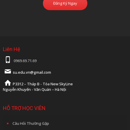
Đăng Ký Ngay
Liên Hệ
0969.69.71.69
su.edu.vn@gmail.com
P3312 – Tháp B - Tòa New SkyLine
Nguyễn Khuyến - Văn Quán – Hà Nội
HỖ TRỢ HỌC VIÊN
Câu Hỏi Thường Gặp