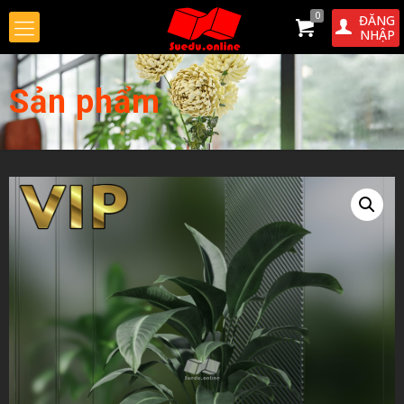
0
ĐĂNG
NHẬP
Sản phẩm