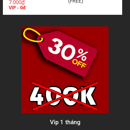
(FREE)
7.000
₫
VIP - 0đ
Vip 1 tháng