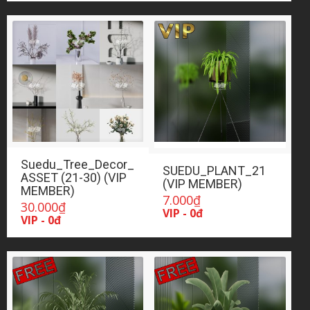
Suedu_Tree_Decor_
SUEDU_PLANT_21
ASSET (21-30) (VIP
(VIP MEMBER)
MEMBER)
7.000
₫
30.000
₫
VIP - 0đ
VIP - 0đ