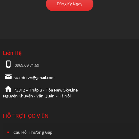
Đăng Ký Ngay
Liên Hệ
0969.69.71.69
su.edu.vn@gmail.com
P3312 – Tháp B - Tòa New SkyLine
Nguyễn Khuyến - Văn Quán – Hà Nội
HỖ TRỢ HỌC VIÊN
Câu Hỏi Thường Gặp