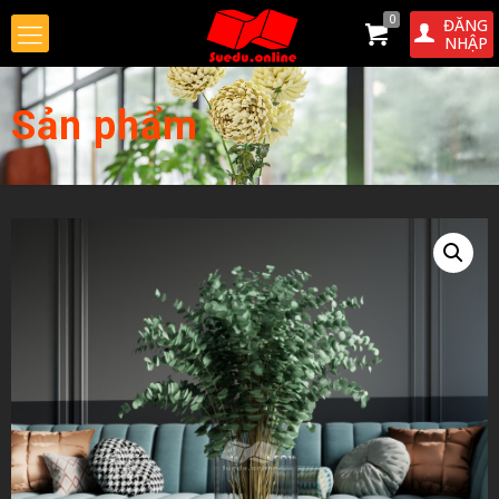
0
ĐĂNG
NHẬP
Sản phẩm