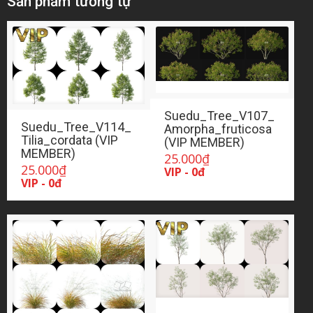
Sản phẩm tương tự
Suedu_Tree_V107_
Suedu_Tree_V114_
Amorpha_fruticosa
Tilia_cordata (VIP
(VIP MEMBER)
MEMBER)
25.000
₫
25.000
₫
VIP - 0đ
VIP - 0đ