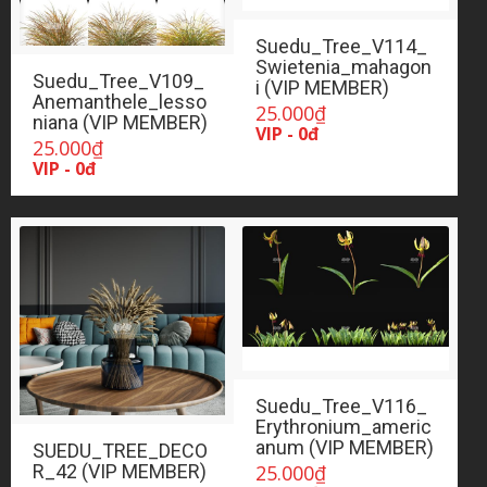
Suedu_Tree_V114_
Swietenia_mahagon
Suedu_Tree_V109_
i (VIP MEMBER)
Anemanthele_lesso
25.000
₫
niana (VIP MEMBER)
VIP - 0đ
25.000
₫
VIP - 0đ
Suedu_Tree_V116_
Erythronium_americ
anum (VIP MEMBER)
SUEDU_TREE_DECO
25.000
₫
R_42 (VIP MEMBER)