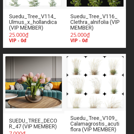
Suedu_Tree_V114_
Suedu_Tree_V116_
Ulmus_x_hollandica
Clethra_alnifolia (VIP
(VIP MEMBER)
MEMBER)
25.000
₫
25.000
₫
VIP - 0đ
VIP - 0đ
Suedu_Tree_V109_
SUEDU_TREE_DECO
Calamagrostis_acuti
R_47 (VIP MEMBER)
flora (VIP MEMBER)
7.000
₫