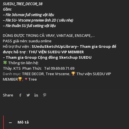
SUEDU_TREE_DECOR_38
Gồm:
– File 3dsmax full setting vật liệu
– File SU- Vrscene preview ảnh 2D ( siêu nhẹ)
– File thuần SU full setting vật liệu
DÙNG ĐƯỢC TRONG CẢ: VRAY, VANTAGE, ENSCAPE,…
PASS giải nén: suedu.online
Hỗ trợ thư viện :
SUeduSketchUpLibrary
–
Tham gia Group để
được hỗ trợ :
THƯ VIỆN SUEDU VIP MEMBER
– Tham gia Group
Cộng đồng Sketchup SUEDU
Thông tin liên hệ:
Thầy. KTS
Phan Thức
Tel 09.69.69.71.69
Danh mục:
TREE DECOR
,
Tree Vrscene
,
Thư viện SUEDU VIP
MEMBER
,
Tree
Share
Mô tả