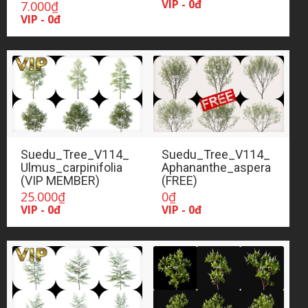
VIP - 0đ
7.000
₫
VIP - 0đ
Suedu_Tree_V114_
Suedu_Tree_V114_
Ulmus_carpinifolia
Aphananthe_aspera
(VIP MEMBER)
(FREE)
25.000
₫
0
₫
VIP - 0đ
VIP - 0đ