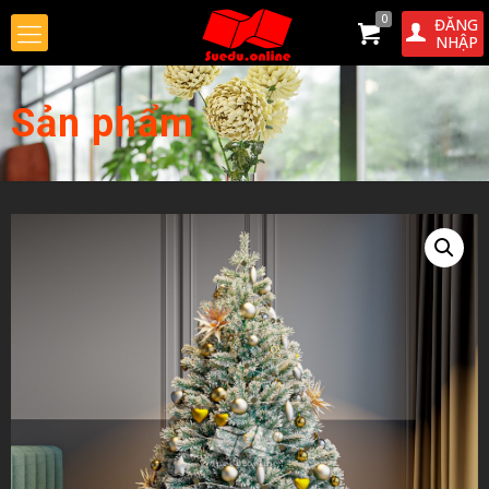
0
ĐĂNG
NHẬP
Sản phẩm