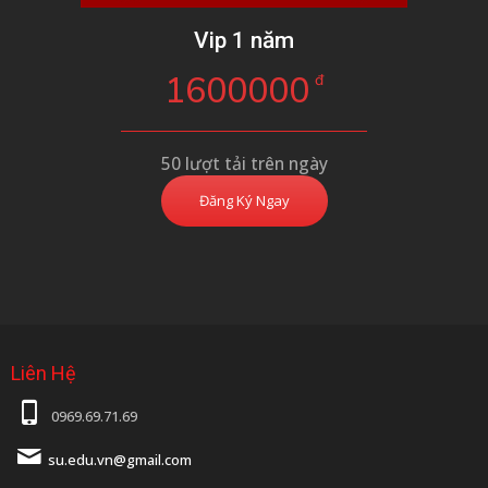
Vip 1 năm
1600000
đ
50 lượt tải trên ngày
Đăng Ký Ngay
Liên Hệ
0969.69.71.69
su.edu.vn@gmail.com