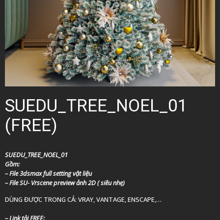
SUEDU_TREE_NOEL_01
(FREE)
SUEDU_TREE_NOEL_01
Gồm:
– File 3dsmax full setting vật liệu
– File SU- Vrscene preview ảnh 2D ( siêu nhẹ)
DÙNG ĐƯỢC TRONG CẢ: VRAY, VANTAGE, ENSCAPE,…
– Link tải FREE: