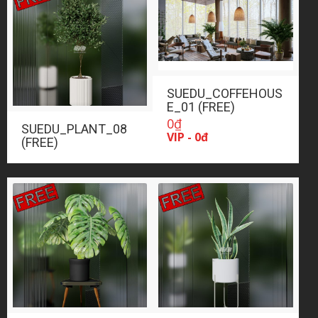
SUEDU_COFFEHOUS
E_01 (FREE)
0
₫
SUEDU_PLANT_08
VIP - 0đ
(FREE)