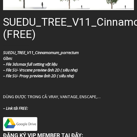
SUEDU_TREE_V11_Cinnam
(FREE)
SUEDU_TREE_V11_Cinnamomum_porrectum
Gồm:
– File 3dsmax full setting vật liệu
– File SU- Vrscene preview ảnh 2D ( siêu nhẹ)
– File SU- Proxy preview ảnh 2D ( siêu nhẹ)
DÙNG ĐƯỢC TRONG CẢ: VRAY, VANTAGE, ENSCAPE,…
– Link tải FREE:
ĐĂNG KÝ VIP MEMBER TẠI ĐÂY: