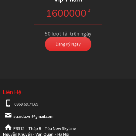
1600000
đ
50 lượt tải trên ngày
Đăng Ký Ngay
Liên Hệ
0969.69.71.69
su.edu.vn@gmail.com
P3312 – Tháp B - Tòa New SkyLine
Nguyễn Khuyến - Văn Quán – Hà Nội