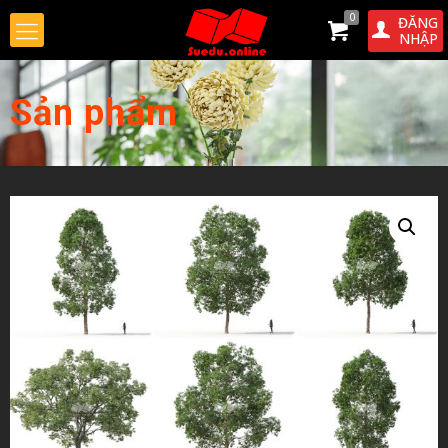
0
ĐĂNG
NHẬP
Sản phẩm