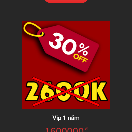
Vip 1 năm
1600000
đ