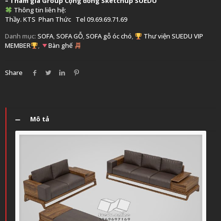
– Tham gia Group
Cộng đồng Sketchup SUEDU
Thông tin liên hệ:
Thầy. KTS
Phan Thức
Tel 09.69.69.71.69
Danh mục:
SOFA
,
SOFA GỖ
,
SOFA gỗ óc chó
,
Thư viện SUEDU VIP
MEMBER
,
Bàn ghế
Share
Mô tả