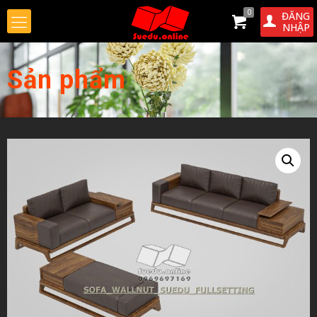
0
ĐĂNG
NHẬP
Sản phẩm