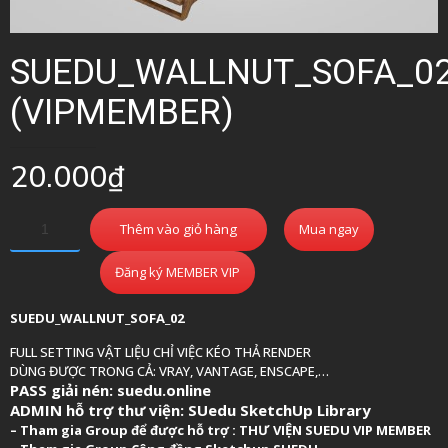
SUEDU_WALLNUT_SOFA_0
(VIPMEMBER)
20.000
₫
Thêm vào giỏ hàng
Mua ngay
Đăng ký MEMBER VIP
SUEDU_WALLNUT_SOFA_02
FULL SETTING VẬT LIỆU CHỈ VIỆC KÉO THẢ RENDER
DÙNG ĐƯỢC TRONG CẢ: VRAY, VANTAGE, ENSCAPE,…
PASS giải nén: suedu.online
ADMIN hỗ trợ thư viện:
SUedu SketchUp Library
–
Tham gia Group để được hỗ trợ :
THƯ VIỆN SUEDU VIP MEMBER