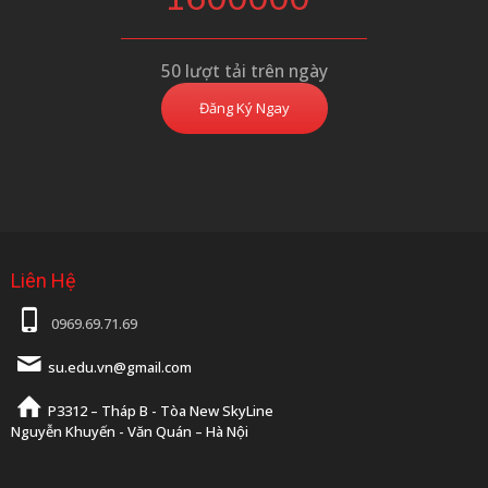
50 lượt tải trên ngày
Đăng Ký Ngay
Liên Hệ
0969.69.71.69
su.edu.vn@gmail.com
P3312 – Tháp B - Tòa New SkyLine
Nguyễn Khuyến - Văn Quán – Hà Nội