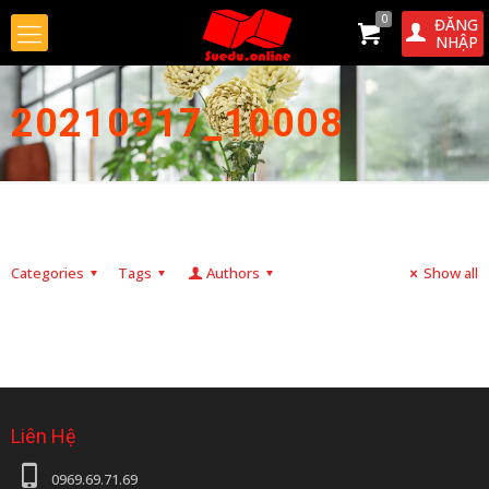
0
ĐĂNG
NHẬP
20210917_10008
Categories
Tags
Authors
Show all
Liên Hệ
0969.69.71.69