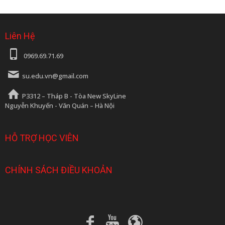
Liên Hệ
0969.69.71.69
su.edu.vn@gmail.com
P3312 – Tháp B - Tòa New SkyLine
Nguyễn Khuyến - Văn Quán – Hà Nội
HỖ TRỢ HỌC VIÊN
CHÍNH SÁCH ĐIỀU KHOẢN