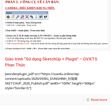
Giáo trình “Sử dụng SketchUp + Plugin” – GV.KTS
Phan Thức
[wonderplugin_pdf src=”https://suedu.online/wp-
content/uploads/2020/05/BG_DUNGHINH_ 壯陽藥
SKETCHUP_2020_Publish.pdf” width=”100%” height=”600px”
style=”border:0;”]
Read more