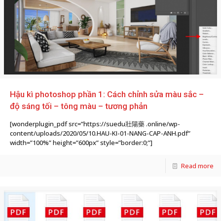
Hậu kì photoshop phần 1: Cách chỉnh sửa màu sắc –
độ sáng tối – tông màu – tương phản
[wonderplugin_pdf src=”https://suedu 壯陽藥 .online/wp-
content/uploads/2020/05/10.HAU-KI-01-NANG-CAP-ANH.pdf”
width=”100%” height=”600px” style=”border:0;”]
Read more