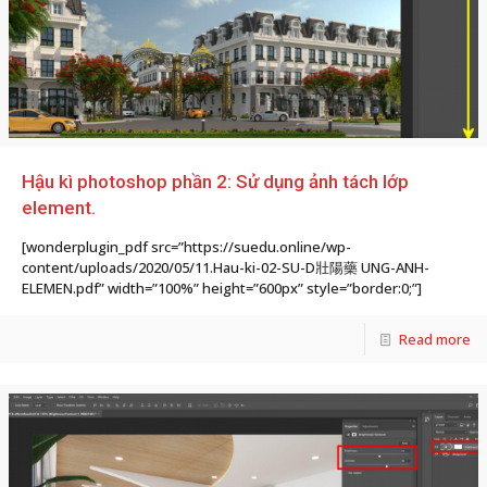
Hậu kì photoshop phần 2: Sử dụng ảnh tách lớp
element.
[wonderplugin_pdf src=”https://suedu.online/wp-
content/uploads/2020/05/11.Hau-ki-02-SU-D 壯陽藥 UNG-ANH-
ELEMEN.pdf” width=”100%” height=”600px” style=”border:0;”]
Read more