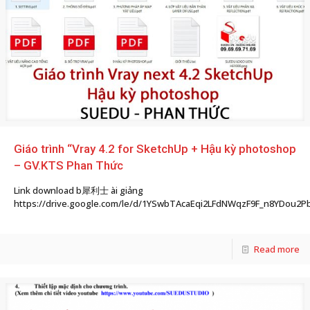
Giáo trình “Vray 4.2 for SketchUp + Hậu kỳ photoshop
– GV.KTS Phan Thức
Link download b 犀利士 ài giảng
https://drive.google.com/file/d/1YSwbTAcaEqi2LFdNWqzF9F_n8YDou2P
Read more