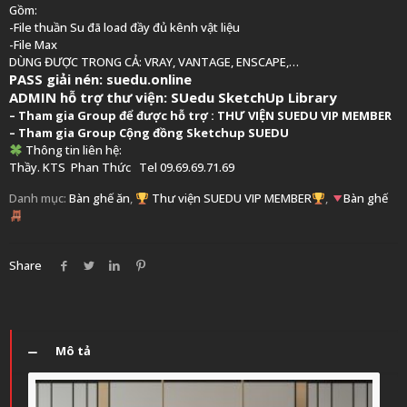
Gồm:
-File thuần Su đã load đầy đủ kênh vật liệu
-File Max
DÙNG ĐƯỢC TRONG CẢ: VRAY, VANTAGE, ENSCAPE,…
PASS giải nén: suedu.online
ADMIN hỗ trợ thư viện:
SUedu SketchUp Library
–
Tham gia Group để được hỗ trợ :
THƯ VIỆN SUEDU VIP MEMBER
– Tham gia Group
Cộng đồng Sketchup SUEDU
Thông tin liên hệ:
Thầy. KTS
Phan Thức
Tel 09.69.69.71.69
Danh mục:
Bàn ghế ăn
,
Thư viện SUEDU VIP MEMBER
,
Bàn ghế
Share
Mô tả