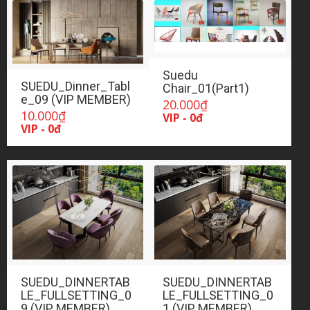
Suedu
SUEDU_Dinner_Tabl
Chair_01(Part1)
e_09 (VIP MEMBER)
20.000
₫
10.000
₫
VIP - 0đ
VIP - 0đ
SUEDU_DINNERTAB
SUEDU_DINNERTAB
LE_FULLSETTING_0
LE_FULLSETTING_0
9 (VIP MEMBER)
1 (VIP MEMBER)