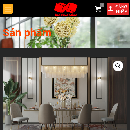
0
ĐĂNG
NHẬP
Sản phẩm