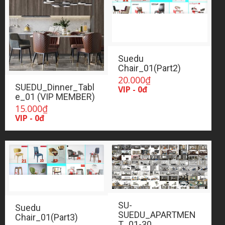
Suedu
Chair_01(Part2)
20.000
₫
SUEDU_Dinner_Tabl
VIP - 0đ
e_01 (VIP MEMBER)
15.000
₫
VIP - 0đ
SU-
Suedu
SUEDU_APARTMEN
Chair_01(Part3)
T_01-30