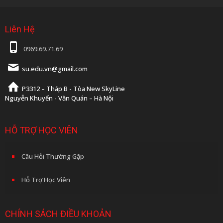
Liên Hệ
0969.69.71.69
su.edu.vn@gmail.com
P3312 – Tháp B - Tòa New SkyLine
Nguyễn Khuyến - Văn Quán – Hà Nội
HỖ TRỢ HỌC VIÊN
Câu Hỏi Thường Gặp
Hỗ Trợ Học Viên
CHÍNH SÁCH ĐIỀU KHOẢN