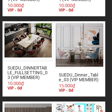
10.000
₫
10.000
₫
VIP - 0đ
VIP - 0đ
SUEDU_DINNERTAB
LE_FULLSETTING_0
SUEDU_Dinner_Tabl
3 (VIP MEMBER)
e_03 (VIP MEMBER)
10.000
₫
15.000
₫
VIP - 0đ
VIP - 0đ