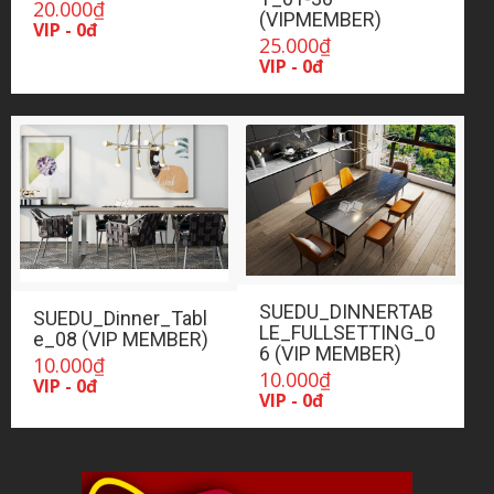
20.000
₫
(VIPMEMBER)
VIP - 0đ
25.000
₫
VIP - 0đ
SUEDU_DINNERTAB
SUEDU_Dinner_Tabl
LE_FULLSETTING_0
e_08 (VIP MEMBER)
6 (VIP MEMBER)
10.000
₫
10.000
₫
VIP - 0đ
VIP - 0đ