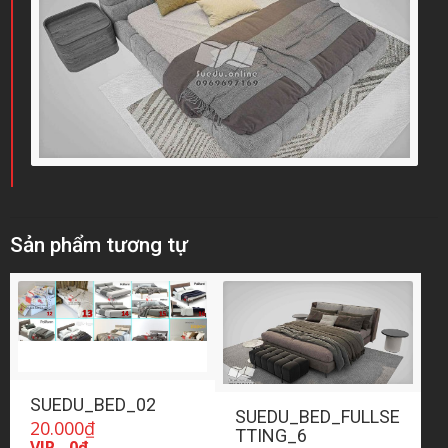
Sản phẩm tương tự
SUEDU_BED_02
SUEDU_BED_FULLSE
20.000
₫
TTING_6
VIP - 0đ