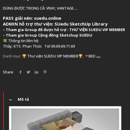
DÙNG ĐƯỢC TRONG CẢ: VRAY, VANTAGE….
PASS giải nén: suedu.online
ADMIN hỗ trợ thư viện:
SUedu SketchUp Library
–
Tham gia Group để được hỗ trợ :
THƯ VIỆN SUEDU VIP MEMBER
– Tham gia Group
Cộng đồng Sketchup SUEDU
Thông tin liên hệ:
Thầy. KTS
Phan Thức
Tel 09.69.69.71.69
Danh mục:
Thư viện SUEDU VIP MEMBER
,
BED
Share
Mô tả