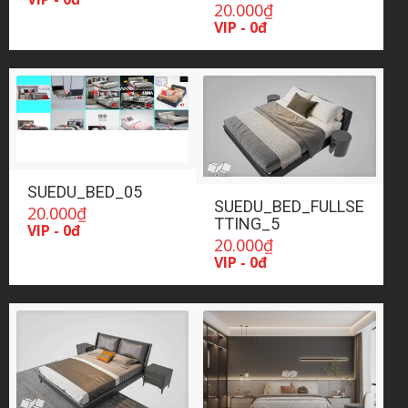
20.000
₫
VIP - 0đ
SUEDU_BED_05
SUEDU_BED_FULLSE
20.000
₫
TTING_5
VIP - 0đ
20.000
₫
VIP - 0đ