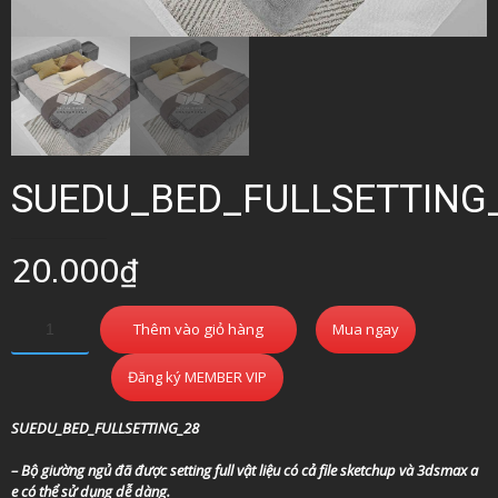
SUEDU_BED_FULLSETTING
20.000
₫
Thêm vào giỏ hàng
Mua ngay
Đăng ký MEMBER VIP
SUEDU_BED_FULLSETTING_28
– Bộ giường ngủ đã được setting full vật liệu có cả file sketchup và 3dsmax a
e có thể sử dụng dễ dàng.