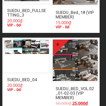
SUEDU_BED_FULLSE
SUEDU_Bed_18 (VIP
TTING_3
MEMBER)
20.000
₫
15.000
₫
VIP - 0đ
VIP - 0đ
SUEDU_BED_04
20.000
₫
SUEDU_BED_VOL.02
VIP - 0đ
_01-02-03 (VIP
MEMBER)
Giá
Giá
50.000
₫
25.000
₫