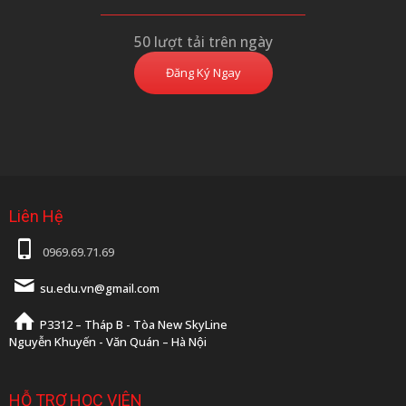
50 lượt tải trên ngày
Đăng Ký Ngay
Liên Hệ
0969.69.71.69
su.edu.vn@gmail.com
P3312 – Tháp B - Tòa New SkyLine
Nguyễn Khuyến - Văn Quán – Hà Nội
HỖ TRỢ HỌC VIÊN