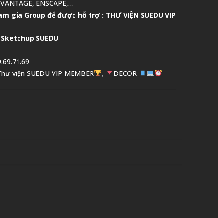
 VANTAGE, ENSCAPE,…
am gia Group để được hỗ trợ :
THƯ VIỆN SUEDU VIP
 Sketchup SUEDU
.69.71.69
hư viện SUEDU VIP MEMBER
,
DECOR