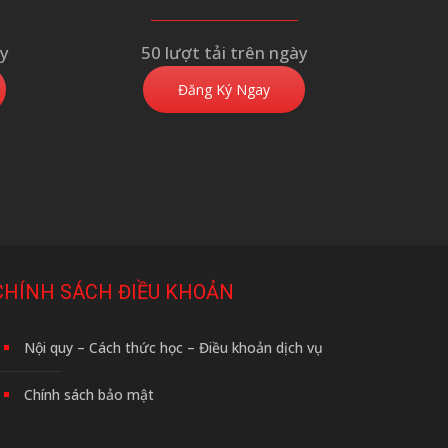
ày
50 lượt tải trên ngày
Đăng Ký Ngay
CHÍNH SÁCH ĐIỀU KHOẢN
Nội quy – Cách thức học – Điều khoản dịch vụ
Chính sách bảo mật