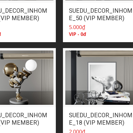
U_DECOR_INHOM
SUEDU_DECOR_INHOM
 (VIP MEMBER)
E_50 (VIP MEMBER)
₫
5.000
₫
đ
VIP - 0đ
U_DECOR_INHOM
SUEDU_DECOR_INHOM
 (VIP MEMBER)
E_18 (VIP MEMBER)
₫
2.000
₫