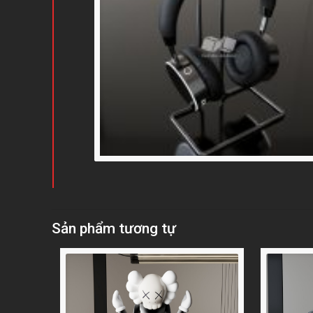
Sản phẩm tương tự