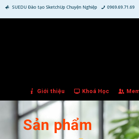
SUEDU Đào tạo SketchUp Chuyện Nghiệp
0969.69.71.69
Giới thiệu
Khoá Học
Mem
Sản phẩm