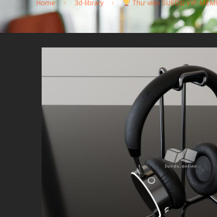
Home
3d-library
Thư viện SUEDU VIP MEM