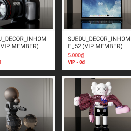
U_DECOR_INHOM
SUEDU_DECOR_INHOM
 (VIP MEMBER)
E_52 (VIP MEMBER)
₫
5.000
₫
đ
VIP - 0đ